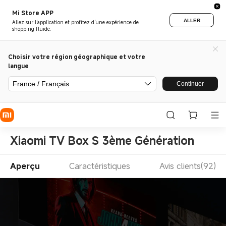
Mi Store APP
ALLER
Allez sur l'application et profitez d'une expérience de
shopping fluide.
Choisir votre région géographique et votre
langue
France / Français
Continuer
Xiaomi TV Box S 3ème Génération
Aperçu
Caractéristiques
Avis clients(92)