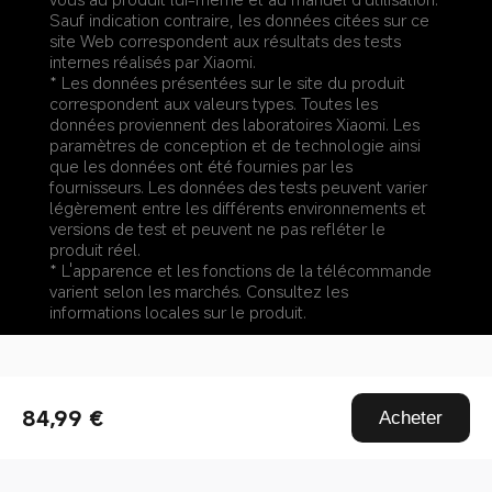
Sauf indication contraire, les données citées sur ce 
site Web correspondent aux résultats des tests 
internes réalisés par Xiaomi.
* Les données présentées sur le site du produit 
correspondent aux valeurs types. Toutes les 
données proviennent des laboratoires Xiaomi. Les 
paramètres de conception et de technologie ainsi 
que les données ont été fournies par les 
fournisseurs. Les données des tests peuvent varier 
légèrement entre les différents environnements et 
versions de test et peuvent ne pas refléter le 
produit réel.
* L'apparence et les fonctions de la télécommande 
varient selon les marchés. Consultez les 
informations locales sur le produit.
Drag down to fresh
84,99 €
Acheter