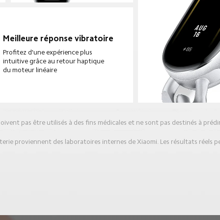
Meilleure réponse vibratoire
Profitez d'une expérience plus 
intuitive grâce au retour haptique 
du moteur linéaire
oivent pas être utilisés à des fins médicales et ne sont pas destinés à prédi
terie proviennent des laboratoires internes de Xiaomi. Les résultats réels p