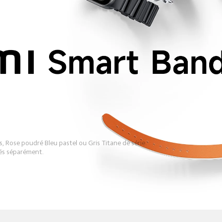
s, Rose poudré Bleu pastel ou Gris Titane de série. 

tés séparément.