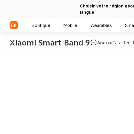
Choisir votre région géo
langue
Boutique
Mobile
Wearables
Sma
Xiaomi Smart Band 9
Aperçu
Caractéris
Série Xiaomi
Série REDMI
Smartphones POCO