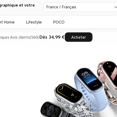
graphique et votre
France / Français
rt Home
Lifestyle
POCO
Dès 34,99 €
tiques
Avis clients(560)
Acheter