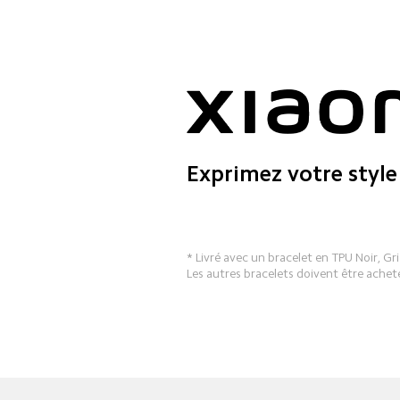
Exprimez votre style
* Livré avec un bracelet en TPU Noir, Gri
Les autres bracelets doivent être ache