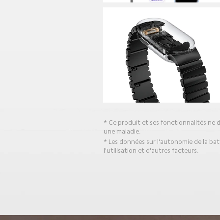
* Ce produit et ses fonctionnalités ne d
une maladie.
* Les données sur l'autonomie de la bat
l'utilisation et d'autres facteurs.