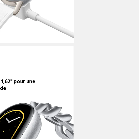
1,62" pour une 
ide