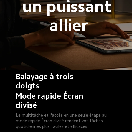
un puissant 
allier
Balayage à trois 
doigts
Mode rapide Écran 
divisé
Le multitâche et l'accès en une seule étape au 
mode rapide Écran divisé rendent vos tâches 
quotidiennes plus faciles et efficaces.