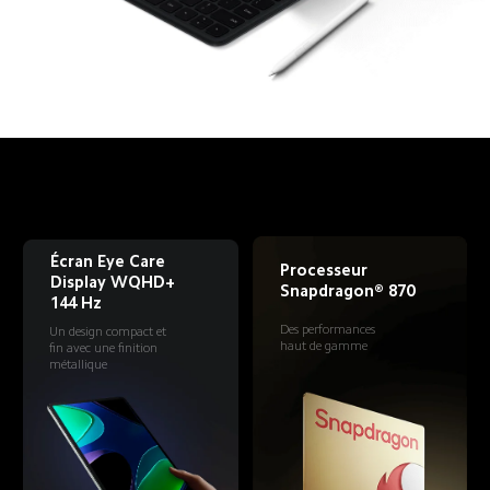
Écran Eye Care 
Processeur 
Display WQHD+ 
Snapdragon® 870
144 Hz
Des performances 
Un design compact et 
haut de gamme
fin avec une finition 
métallique