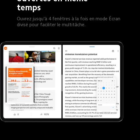
temps
Ouvrez jusqu'à 4 fenêtres à la fois en mode Écran 
divisé pour faciliter le multitâche.