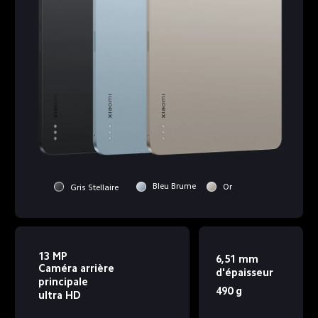
Bleu Brume
Or
Gris Stellaire
13 MP
6,51 mm 
Caméra arrière 
d'épaisseur
principale 
490 g
ultra HD