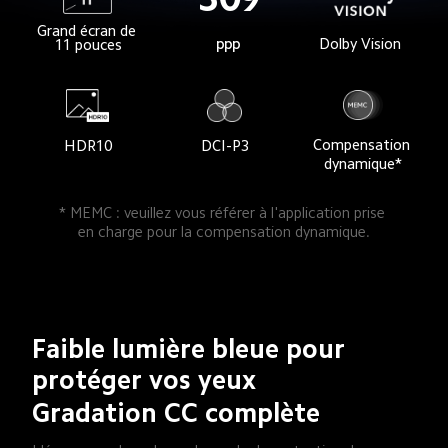
Grand écran de 
ppp
Dolby Vision
11 pouces
Compensation 
HDR10
DCI-P3
dynamique*
* MEMC : veuillez vous référer à l'application prise 
en charge pour la compensation dynamique.
Faible lumière bleue pour 
protéger vos yeux
Gradation CC complète