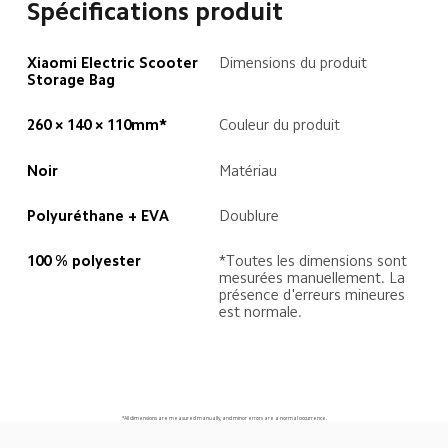
Spécifications produit
Xiaomi Electric Scooter 
Dimensions du produit
Storage Bag
260 × 140 × 110mm*
Couleur du produit
Noir
Matériau
Polyuréthane + EVA
Doublure
100 % polyester
*Toutes les dimensions sont 
mesurées manuellement. La 
présence d'erreurs mineures 
est normale.
*All dimensions are measured manually, and minor errors are a normal occurrence.