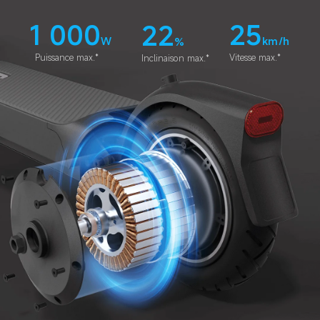
1 000
25
22
W
km/h
%
Puissance max.*
Vitesse max.*
Inclinaison max.*