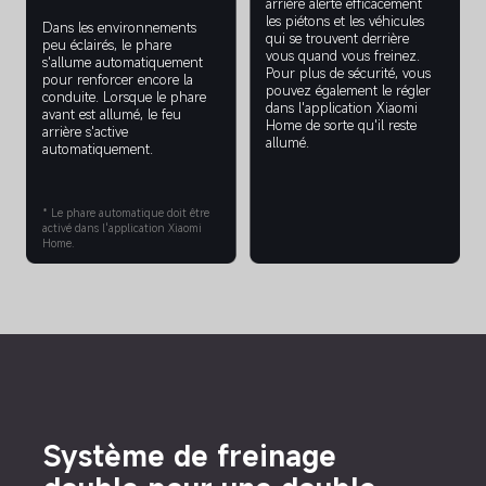
arrière alerte efficacement 
les piétons et les véhicules 
Dans les environnements 
qui se trouvent derrière 
peu éclairés, le phare 
vous quand vous freinez. 
s'allume automatiquement 
Pour plus de sécurité, vous 
pour renforcer encore la 
pouvez également le régler 
conduite. Lorsque le phare 
dans l'application Xiaomi 
avant est allumé, le feu 
Home de sorte qu'il reste 
arrière s'active 
allumé.
automatiquement.
* Le phare automatique doit être 
activé dans l'application Xiaomi 
Home.
Système de freinage 