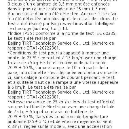
3 clous d'un diamètre de 3,5 mm ont été enfoncés 
dans le pneu à une profondeur de 35 mm ± 5 mm. 
Aucune fuite d'air n'a été détectée. Aucune fuite d'air 
n'a été détectée non plus après le retrait des clous. Le 
test a été réalisé par Brightway Innovation Intelligent 
Technology (Suzhou) Co., Ltd.
*Indice IP55 : conforme à la norme de test IEC 60335. 
Le test a été réalisé par 
Beijing TIRT Technology Service Co., Ltd. Numéro de 
rapport : OTA1-20222981.
*Conditions de test pour la capacité à monter une 
pente de 25 % : en roulant à 15 km/h avec une charge 
totale de 75 kg ± 5 kg et un niveau de batterie de 
70 % ± 10 %, sur une rampe de 10 m à partir de la 
base, la trottinette s'est déplacée en continu sur celle-
ci, sans calage ni coupure de courant pendant le test, 
et a quitté le haut de la rampe à une vitesse supérieure 
à 6 km/h. Le test a été réalisé par 
Beijing TIRT Technology Service Co., Ltd. Numéro de 
rapport : OTA1-20222981.
*Vitesse maximale de 25 km/h : lors du test effectué 
sur une trottinette électrique avec une charge totale 
de 75 kg ± 5 kg et un niveau de batterie de 
70 % ± 10 %, dans des conditions de température 
ambiante (25 ± 5 °C) et de vitesse moyenne du vent 
≤ 3m/s, réglée sur le mode S, avec une accélération 