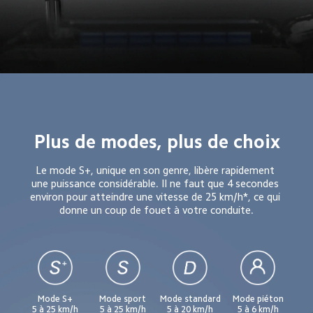
Plus de modes, plus de choix
Le mode S+, unique en son genre, libère rapidement 
une puissance considérable. Il ne faut que 4 secondes 
environ pour atteindre une vitesse de 25 km/h*, ce qui 
donne un coup de fouet à votre conduite.
Mode S+
Mode sport
Mode standard
Mode piéton
5 à 25 km/h
5 à 25 km/h
5 à 20 km/h
5 à 6 km/h