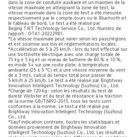
dans la zone de conduite auxiliaire et un maintien de la 
vitesse maximale en atteignant la zone de test, la 
vitesse maximale dans la zone de test a été mesurée 
respectivement par le compte-tours ou le Bluetooth et 
le tableau de bord. Le test a été réalisé par 
Beijing TIRT Technology Service Co., Ltd. Numéro de 
rapport : OTA1-20222981.
*La vitesse maximale peut varier selon les pays/régions 
et est soumise aux lois et réglementations locales.
*Accélération de 5 à 25 km/h : lors du test effectué sur 
une trottinette électrique avec une charge totale de 
75 kg ± 5 kg et un niveau de batterie de 80 % ± 10 %, 
en mode S+ sur une route plate, à température 
ambiante (25 ± 5 °C) et à une vitesse moyenne du vent 
de ≤ 3 m/s, calcul du temps total pour passer de 
5 km/h à 25 km/h. Le test a été réalisé par Brightway 
Innovation Intelligent Technology (Suzhou) Co., Ltd.
*Charge de 120 kg : selon les résultats du test de 
dureté Webster et du test de résistance à la traction 
de la norme GB/T6892-2015, tous les tests sont 
conformes à la norme. Le test a été réalisé par 
Brightway Innovation Intelligent Technology (Suzhou) 
Co., Ltd.
*Sauf indication contraire, toutes les statistiques et 
données proviennent de Brightway Innovation 
Intelligent Technology (Suzhou) Co., Ltd. Les résultats 