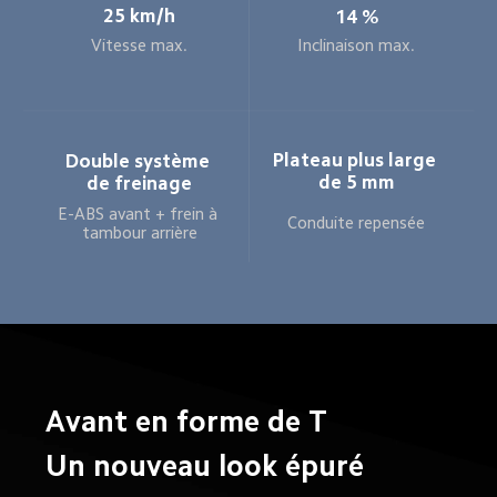
25 km/h
14 %
Inclinaison max.
Vitesse max.
Plateau plus large 
Double système 
de 5 mm
de freinage
E-ABS avant + frein à 
Conduite repensée
tambour arrière
Avant en forme de T
Un nouveau look épuré