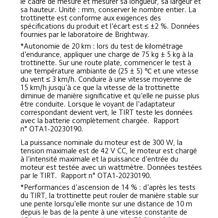
le cadre de mesure et mesurer sa longueur, sa largeur et 
sa hauteur. Unité : mm, conserver le nombre entier. La 
trottinette est conforme aux exigences des 
spécifications du produit et l'écart est ≤ ±2 %. Données 
fournies par le laboratoire de Brightway.
*Autonomie de 20 km : lors du test de kilométrage 
d'endurance, appliquer une charge de 75 kg ± 5 kg à la 
trottinette. Sur une route plate, commencer le test à 
une température ambiante de (25 ± 5) ℃ et une vitesse 
du vent ≤ 3 km/h. Conduire à une vitesse moyenne de 
15 km/h jusqu'à ce que la vitesse de la trottinette 
diminue de manière significative et qu'elle ne puisse plus 
être conduite. Lorsque le voyant de l'adaptateur 
correspondant devient vert, le TIRT teste les données 
avec la batterie complètement chargée.  Rapport 
n° OTA1-20230190.
La puissance nominale du moteur est de 300 W, la 
tension maximale est de 42 V CC, le moteur est chargé 
à l'intensité maximale et la puissance d'entrée du 
moteur est testée avec un wattmètre. Données testées 
par le TIRT.  Rapport n° OTA1-20230190.
*Performances d'ascension de 14 % : d'après les tests 
du TIRT, la trottinette peut rouler de manière stable sur 
une pente lorsqu'elle monte sur une distance de 10 m 
depuis le bas de la pente à une vitesse constante de 