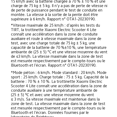
15 km/h avec la batterie chargée à 70 % ± 10 % et une 
charge de 75 kg ± 5 kg. Il n'y a pas de perte de vitesse ni 
de perte de puissance pendant le test de conduite en 
montée. La vitesse à la sortie de la pente doit être 
supérieure à 6 km/h. Rapport n° OTA1-20230190.
*Vitesse maximale de 25 km/h : d'après les tests du 
TIRT, la trottinette Xiaomi Electric Scooter 4 Lite 
connaît une accélération dans la zone de conduite 
auxiliaire et roule à vitesse maximale dans la zone de 
test, avec une charge totale de 75 kg ± 5 kg, une 
capacité de la batterie de 70 %±10 %, une température 
ambiante de (25 ± 5) °C et une vitesse moyenne du vent 
de ≤3 km/h. La vitesse maximale dans la zone de test 
est mesurée respectivement par le compte-tours ou le 
Bluetooth et l'écran. Rapport n° OTA1-20230190.
*Mode piéton : 6 km/h. Mode standard : 20 km/h. Mode 
sport : 25 km/h. Charge totale : 75 ± 5 kg. Capacité de la 
batterie : 70 % ± 10 %. La trottinette Xiaomi Electric 
Scooter 4 Lite connaît une accélération dans la zone de 
conduite auxiliaire à une température ambiante de 
(25 ± 5) ℃ et avec une vitesse moyenne du vent 
≤ 3 m/s. Sa vitesse maximale est maintenue dans la 
zone de test. La vitesse maximale dans la zone de test 
est mesurée respectivement par le compte-tours ou le 
Bluetooth et l'écran. Données fournies par le 
laboratoire de Brightway.