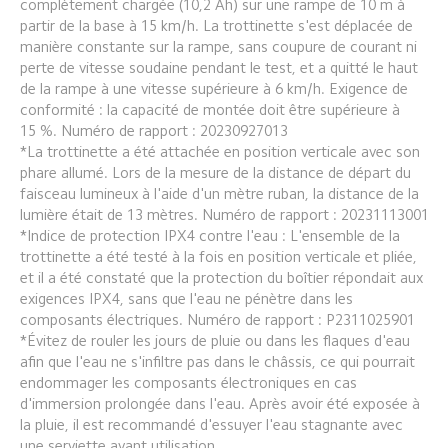
complètement chargée (10,2 Ah) sur une rampe de 10 m à 
partir de la base à 15 km/h. La trottinette s'est déplacée de 
manière constante sur la rampe, sans coupure de courant ni 
perte de vitesse soudaine pendant le test, et a quitté le haut 
de la rampe à une vitesse supérieure à 6 km/h. Exigence de 
conformité : la capacité de montée doit être supérieure à 
15 %. Numéro de rapport : 20230927013
*La trottinette a été attachée en position verticale avec son 
phare allumé. Lors de la mesure de la distance de départ du 
faisceau lumineux à l'aide d'un mètre ruban, la distance de la 
lumière était de 13 mètres. Numéro de rapport : 20231113001
*Indice de protection IPX4 contre l'eau : L'ensemble de la 
trottinette a été testé à la fois en position verticale et pliée, 
et il a été constaté que la protection du boîtier répondait aux 
exigences IPX4, sans que l'eau ne pénètre dans les 
composants électriques. Numéro de rapport : P2311025901
*Évitez de rouler les jours de pluie ou dans les flaques d'eau 
afin que l'eau ne s'infiltre pas dans le châssis, ce qui pourrait 
endommager les composants électroniques en cas 
d'immersion prolongée dans l'eau. Après avoir été exposée à 
la pluie, il est recommandé d'essuyer l'eau stagnante avec 
une serviette avant utilisation.