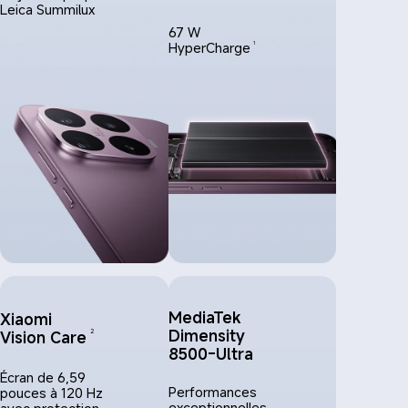
Leica Summilux
67 W 
HyperCharge
1
MediaTek 
Xiaomi 
Dimensity 
Vision Care
2
8500-Ultra
Écran de 6,59 
Performances 
pouces à 120 Hz 
exceptionnelles 
avec protection 