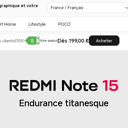
graphique et votre
France / Français
rt Home
Lifestyle
POCO
Dès 199,00 €
s clients(105)
Acheter
fiche produit