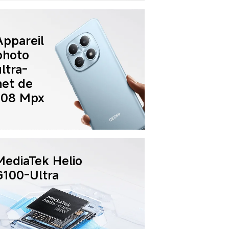
Appareil 
photo 
ultra-
net de 
108 Mpx
MediaTek Helio 
G100-Ultra