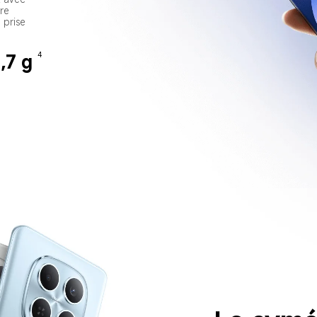
re 
 prise 
4
,7 g