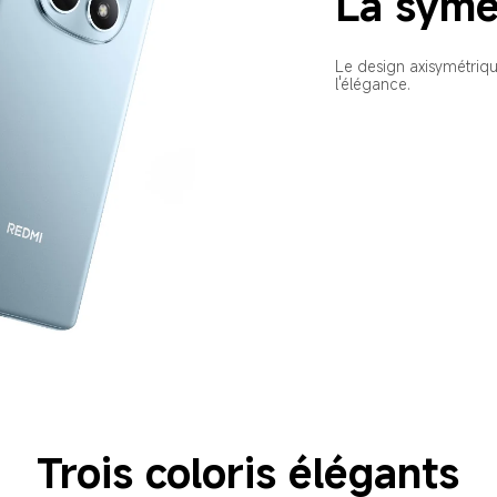
La symé
Le design axisymétriq
l'élégance.
Trois coloris élégants