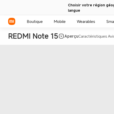
Choisir votre région géo
langue
Boutique
Mobile
Wearables
Sma
REDMI Note 15
Aperçu
Caractéristiques
Avi
Série Xiaomi
Série REDMI
Smartphones POCO