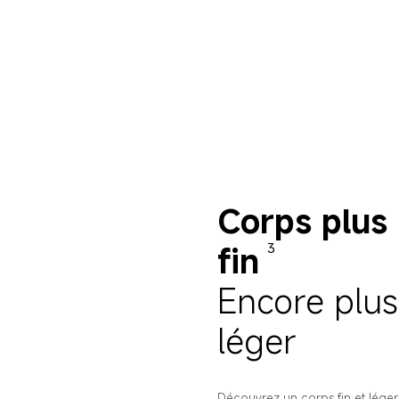
Corps plus 
fin
3
Encore plus
léger
Découvrez un corps fin et léger