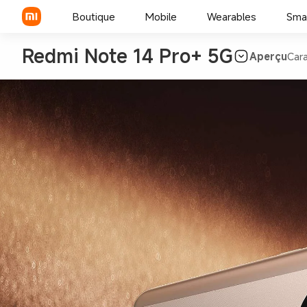
Boutique
Mobile
Wearables
Sma
Redmi Note 14 Pro+ 5G
Aperçu
Cara
Série Xiaomi
Série REDMI
Smartphones POCO