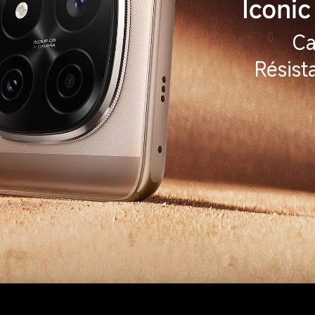
Ca
Résist