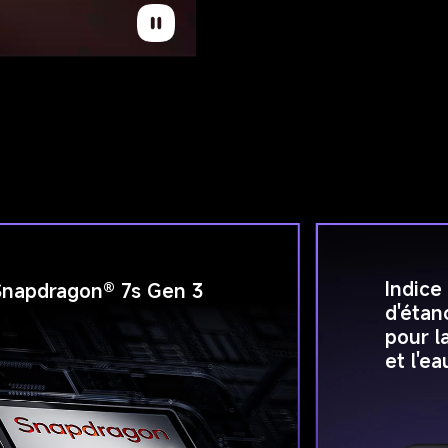
Indice
Snapdragon® 7s Gen 3
d'étan
pour l
et l'ea