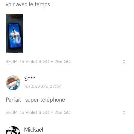
voir avec le temps
REDMI 15 Violet 8 GO + 256 GO
0
S***
16/05/2026 07:34
Parfait , super téléphone
REDMI 15 Violet 8 GO + 256 GO
0
Mickael