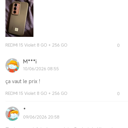
REDMI 15 Violet 8 GO + 256 GO
0
M***i
10/06/2026 08:55
ça vaut le prix !
REDMI 15 Violet 8 GO + 256 GO
0
*
09/06/2026 20:58