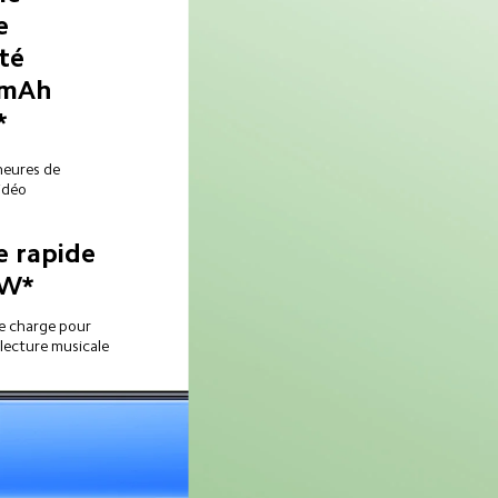
e 
té 
 mAh 
*
heures de 
idéo
 rapide 
 W*
e charge pour 
 lecture musicale