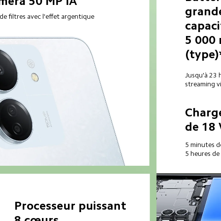
améra 50 MP IA
grand
e filtres avec l'effet argentique 
capaci
5 000
(type)
Jusqu'à 23 
streaming v
Charge
de 18
5 minutes d
5 heures de
Processeur puissant 
8 cœurs