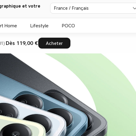
graphique et votre
France / Français
rt Home
Lifestyle
POCO
Dès 119,00 €
01)
Acheter