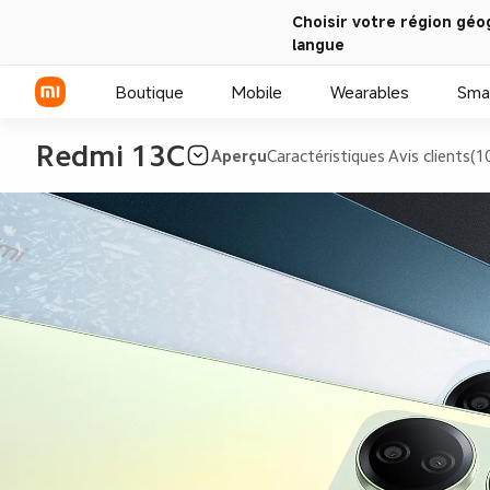
Choisir votre région géo
langue
Boutique
Mobile
Wearables
Sma
Redmi 13C
Aperçu
Caractéristiques
Avis clients(1
Série Xiaomi
Série REDMI
Smartphones POCO