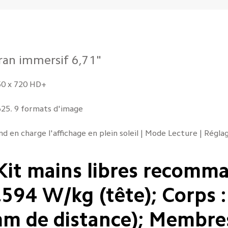
ran immersif 6,71"
50 x 720 HD+
625. 9 formats d'image
nd en charge l'affichage en plein soleil | Mode Lecture | Régl
Kit mains libres recomma
,594 W/kg (tête); Corps 
m de distance); Membres