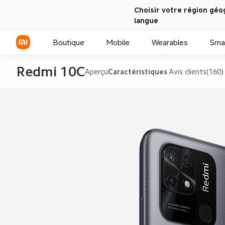
Choisir votre région géo
langue
Boutique
Mobile
Wearables
Sma
Redmi 10C
Aperçu
Caractéristiques
Avis clients(160)
Série Xiaomi
Série REDMI
Smartphones POCO