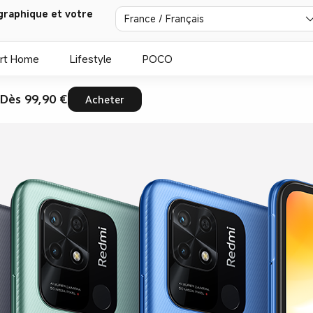
graphique et votre
France / Français
rt Home
Lifestyle
POCO
Dès 99,90 €
Acheter