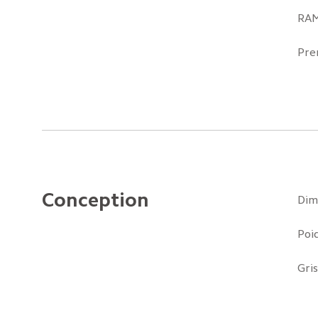
RAM
Pre
Conception
Dim
Poid
Gri