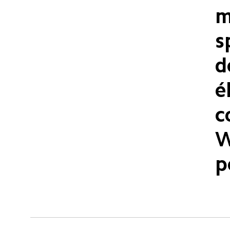
m
s
d
é
c
W
p