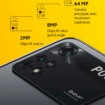
64 MP
Caméra 
principale avec 
résolution 
supérieure
8MP
Objectif ultra 
grand-angle
2MP
Objectif macro