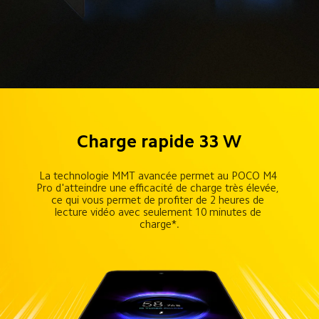
Charge rapide 33 W
La technologie MMT avancée permet au POCO M4 
Pro d'atteindre une efficacité de charge très élevée, 
ce qui vous permet de profiter de 2 heures de 
lecture vidéo avec seulement 10 minutes de 
charge*.