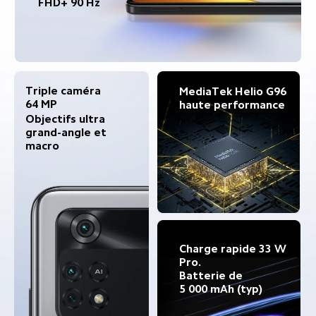
FHD+ 90 Hz
Triple caméra 
MediaTek Helio G96
64 MP
haute performance
Objectifs ultra 
grand-angle et 
macro
Charge rapide 33 W 
Pro.
Batterie de 
5 000 mAh (typ)