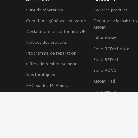
Suivi de réparation
Tous les produits
Conditions générales de vente
Découvrez la maison vi
Xiaomi
Déclaration de conformité UE
Série Xiaomi
Notices des produits
Série REDMI Note
Programme de réparation
Série REDMI
Offres de remboursement
Série POCO
Nos boutiques
Xiaomi Pad
FAQ sur les Mi-Points
TV & Media
FAQ Paiements
Wearebles
Service Exclusif
Maison connectée
Xiaomi Care
Bureautique
Conditions d'utilisation de
l'Offre d'abonnement Google
Accessoires