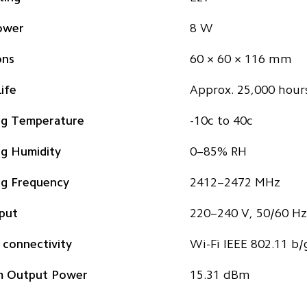
ower 
8 W
ons
60 × 60 × 116 mm
ife 
Approx. 25,000 hour
ng Temperature
-10c to 40c
ng Humidity
0–85% RH
ng Frequency
2412–2472 MHz
put
220–240 V, 50/60 Hz
 connectivity
Wi-Fi IEEE 802.11 b/
 Output Power
15.31 dBm