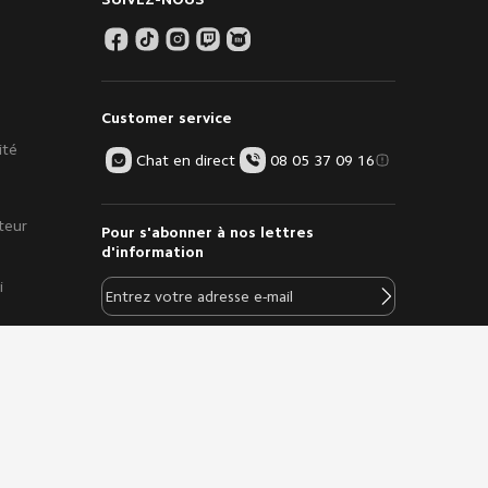
Customer service
ité
Chat en direct
08 05 37 09 16
teur
Pour s'abonner à nos lettres
d'information
i
Téléchargez l’app Mi
es
Store, 15 € de remise!
Offre app Xiaomi FR : Code
[MIAPP15] +100 Mi points
À télécharger sur le Google Play