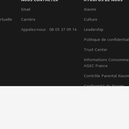
Email
Xiaomi
rtuelle
Carrière
Culture
Appelez-nous : 08 05 37 09 16
Leadership
Politique de confidential
Trust Center
Informations Consomma
AGEC France
Contrôle Parental Xiaom
Conformité de Xiaomi
Règlement sur les servic
numériques