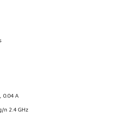
s
, 0.04 A
g/n 2.4 GHz