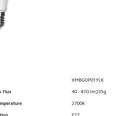
 Flux
40 - 810 lm235g
Color Temperature	
ting 