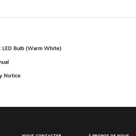
t LED Bulb (Warm White)
nual
y Notice
NOUS CONTACTER
À PROPOS DE NOUS