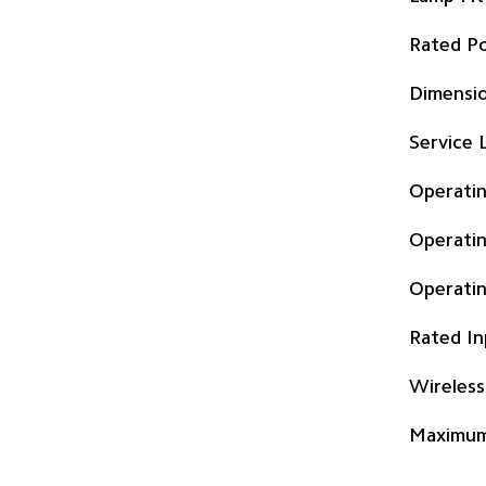
Rated P
Dimensi
Service L
Operati
Operati
Operati
Rated In
Wireless
Maximum