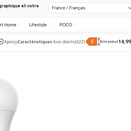
graphique et votre
France / Français
rt Home
Lifestyle
POCO
14,9
Aperçu
Caractéristiques
Avis clients(622)
fiche produit