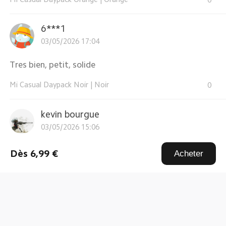
6***1
03/05/2026 17:04
Tres bien, petit, solide
Mi Casual Daypack Noir
|
Noir
0
kevin bourgue
03/05/2026 15:06
petit sac très pratique que j'utilise pour mettre mes
Dès 6,99 €
Acheter
gamelles pour a ...
En savoir plus
Mi Casual Daypack Noir
|
Noir
0
Wexford
29/04/2026 05:53