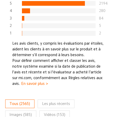
5
2194
4
280
3
84
2
5
1
2
Les avis clients, y compris les évaluations par étoiles,
aident les clients à en savoir plus sur le produit et à
déterminer s'il correspond à leurs besoins.
Pour définir comment afficher et classer les avis,
notre système examine si la date de publication de
l'avis est récente et si l'évaluateur a acheté l'article
sur mi.com, conformément aux Règles relatives aux
avis.
En savoir plus >
Tous
(
2565
)
Les plus récents
Images
(
585
)
Vidéos
(
153
)