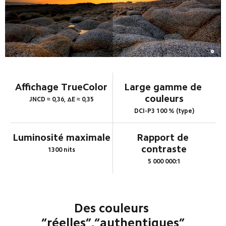
Affichage TrueColor
Large gamme de 
couleurs
JNCD ≈ 0,36, ΔE ≈ 0,35
DCI-P3 100 % (type)
Luminosité maximale
Rapport de 
contraste
1300 nits
5 000 000:1
Des couleurs 
“réelles”,“authentiques”