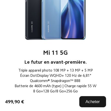
Mi 11 5G
Le futur en avant-première.
Triple appareil photo 108 MP + 13 MP + 5 MP
Écran DotDisplay WQHD+ 120 Hz de 6,81"
Qualcomm® Snapdragon™ 888 
Batterie de 4600 mAh (type) | Charge rapide 55 W
8 Go+128 Go/8 Go+256 Go
499,90 €
Acheter
749,90 €
À partir de