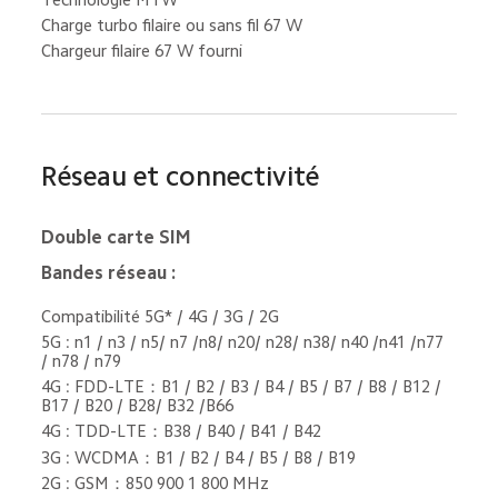
Charge turbo filaire ou sans fil 67 W
Chargeur filaire 67 W fourni
Réseau et connectivité
Double carte SIM
Bandes réseau :
Compatibilité 5G* / 4G / 3G / 2G
5G : n1 / n3 / n5/ n7 /n8/ n20/ n28/ n38/ n40 /n41 /n77 
/ n78 / n79
4G : FDD-LTE：B1 / B2 / B3 / B4 / B5 / B7 / B8 / B12 / 
B17 / B20 / B28/ B32 /B66
4G : TDD-LTE：B38 / B40 / B41 / B42
3G : WCDMA：B1 / B2 / B4 / B5 / B8 / B19
2G : GSM：850 900 1 800 MHz