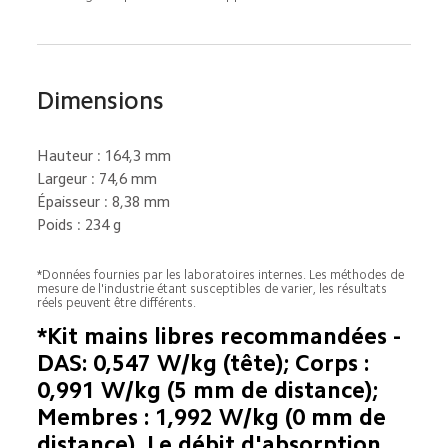
Dimensions
Hauteur : 164,3 mm
Largeur : 74,6 mm
Épaisseur : 8,38 mm
Poids : 234 g
*Données fournies par les laboratoires internes. Les méthodes de 
mesure de l'industrie étant susceptibles de varier, les résultats 
réels peuvent être différents.
*Kit mains libres recommandées - 
DAS: 0,547 W/kg (tête); Corps : 
0,991 W/kg (5 mm de distance); 
Membres : 1,992 W/kg (0 mm de 
distance). Le débit d'absorption 