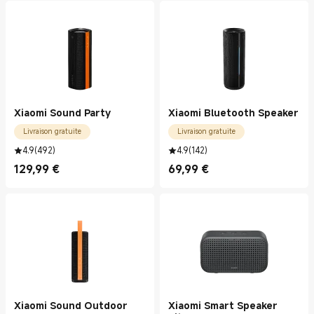
Xiaomi Sound Party
Xiaomi Bluetooth Speaker
Livraison gratuite
Livraison gratuite
4.9
(
492
)
4.9
(
142
)
129,99
€
69,99
€
Current Price €129.99
Current Price €69.99
Xiaomi Sound Outdoor
Xiaomi Smart Speaker