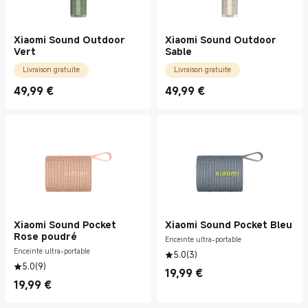
Xiaomi Sound Outdoor
Xiaomi Sound Outdoor
Vert
Sable
Livraison gratuite
Livraison gratuite
49,99
€
49,99
€
Current Price €49.99
Current Price €49.99
Xiaomi Sound Pocket
Xiaomi Sound Pocket Bleu
Rose poudré
Enceinte ultra-portable
Enceinte ultra-portable
5.0
(
3
)
5.0
(
9
)
19,99
€
Current Price €19.99
19,99
€
Current Price €19.99