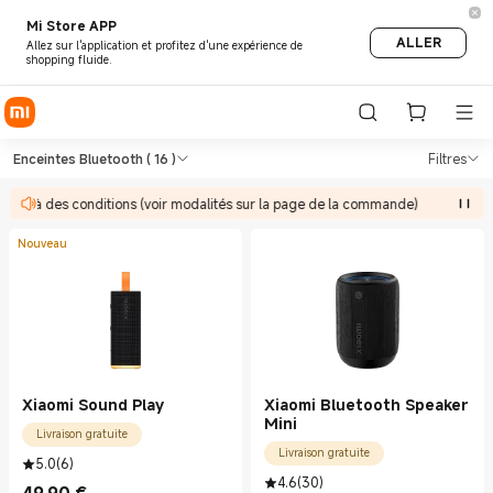
Mi Store APP
ALLER
Allez sur l'application et profitez d'une expérience de
shopping fluide.
Shop TVs & Électroménager En
Shop TVs & Électroménager Enceintes B
Enceintes Bluetooth
( 16 )
Filtres
ises à des conditions (voir modalités sur la page de la commande)
Nouveau
Xiaomi Sound Play
Xiaomi Bluetooth Speaker
Mini
Livraison gratuite
Livraison gratuite
5.0
(
6
)
4.6
(
30
)