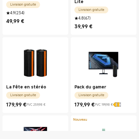
Lite
Livraison gratuite
Livraison gratuite
4.9
(
234
)
4.8
(
67
)
49,99
€
Current Price €49.99
39,99
€
Current Price €39.99
La Fête en stéréo
Pack du gamer
Livraison gratuite
Livraison gratuite
179,99
€
179,99
€
PVC 259,98 €
PVC 199,98 €
Current Price €179.99
Prix de vente 259,98 €
Current Price €179.99
Prix de vente 199,98 €
Nouveau