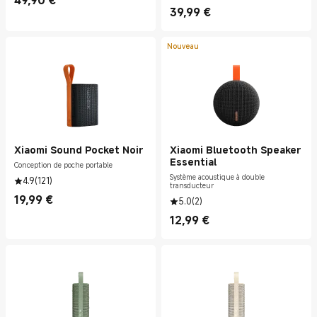
49,90
€
Current Price €49.90
39,99
€
Current Price €39.99
Nouveau
Xiaomi Sound Pocket Noir
Xiaomi Bluetooth Speaker
Essential
Conception de poche portable
Système acoustique à double
4.9
(
121
)
transducteur
19,99
€
5.0
(
2
)
Current Price €19.99
12,99
€
Current Price €12.99