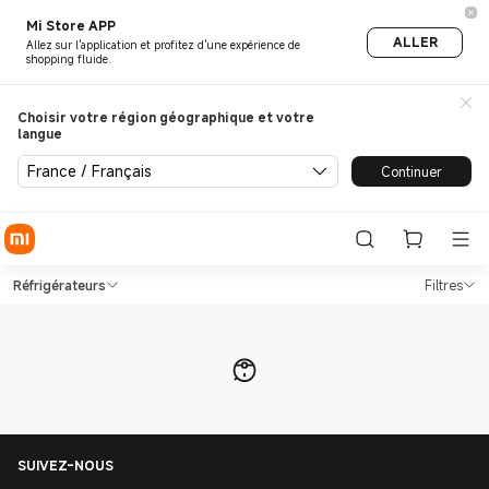
Mi Store APP
ALLER
Allez sur l'application et profitez d'une expérience de
shopping fluide.
Choisir votre région géographique et votre
langue
France / Français
Continuer
Shop TVs & Électroménager Ré
Shop TVs & Électroménager Réfrigérate
Réfrigérateurs
Filtres
SUIVEZ-NOUS