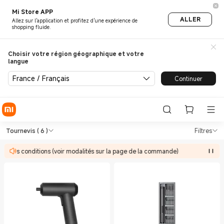
Mi Store APP
ALLER
Allez sur l'application et profitez d'une expérience de
shopping fluide.
Choisir votre région géographique et votre
langue
France / Français
Continuer
Shop Outils Tournevis in Xiao
Shop Outils Tournevis in Xiaomi Xiaomi
Tournevis
( 6 )
Filtres
 à des conditions (voir modalités sur la page de la commande)