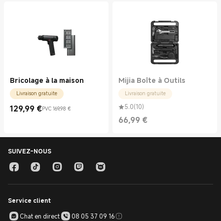
Bricolage à la maison
Mijia Boîte à Outils
Livraison gratuite
Livraison gratuite
5.0
(
10
)
129,99
€
PVC 169,98 €
Current Price €129.99
Prix de vente 169,98 €
66,99
€
Current Price €66.99
SUIVEZ-NOUS
Service client
Chat en direct
08 05 37 09 16