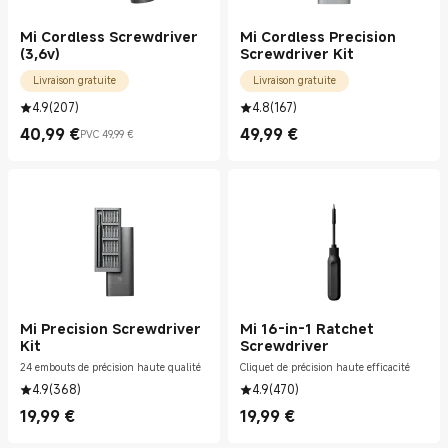
Mi Cordless Screwdriver
Mi Cordless Precision
(3,6v)
Screwdriver Kit
Livraison gratuite
Livraison gratuite
4.9
(
207
)
4.8
(
167
)
40,99
€
49,99
€
PVC 49,99 €
Current Price €40.99
Prix de vente 49,99 €
Current Price €49.99
Mi Precision Screwdriver
Mi 16-in-1 Ratchet
Kit
Screwdriver
24 embouts de précision haute qualité
Cliquet de précision haute efficacité
4.9
(
368
)
4.9
(
470
)
19,99
€
19,99
€
Current Price €19.99
Current Price €19.99