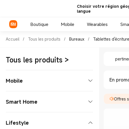
Choisir votre région géo
langue
Boutique
Mobile
Wearables
Sma
Shop Bureaux Tablettes d'écri
Accueil
/
Tous les produits
/
Bureaux
/
Tablettes d'écritur
Shop Bur
Série Xiaomi
Tous les produits
>
pertin
Série REDMI
Smartphones POCO
En promo
Mobile
Smartphones
Offres 
Smart Home
Série Xiaomi
Tablettes
Appareils de cuisson
Lifestyle
Série REDMI
Xiaomi Pad