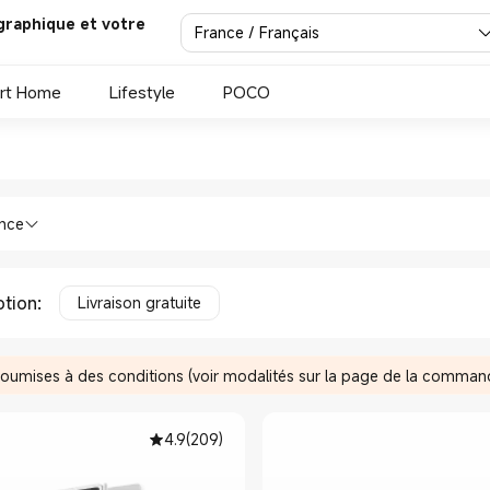
graphique et votre
France / Français
rt Home
Lifestyle
POCO
ture in Xiaomi Xiaomi France 
e
eaux Tablettes d'écriture in Xiaomi Xia
ence
tion
:
Livraison gratuite
soumises à des conditions (voir modalités sur la page de la comman
4.9
(
209
)