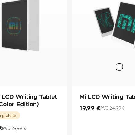
 LCD Writing Tablet
Mi LCD Writing Tab
(Color Edition)
19,99
€
PVC 24,99 €
Current Price €19.99
Prix de vente 24,99 €
n gratuite
€
PVC 29,99 €
rice €27.99
ente 29,99 €