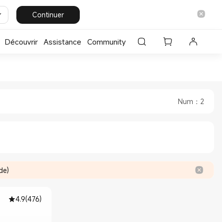
Continuer
Découvrir
Assistance
Community
Official Store
omi France Official Store
Num
：
2
de)
4.9
(
476
)