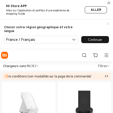
Mi Store APP
ALLER
Allez sur l'application et profitez d'une expérience de
shopping fluide.
Choisir votre région géographique et votre
langue
France / Français
Continuer
Shop Chargeurs Chargeurs san
Shop Chargeurs Chargeurs sans fil in X
Chargeurs sans fil
( 5 )
Filtres
s à des conditions (voir modalités sur la page de la commande)