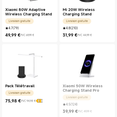
Xiaomi 80W Adaptive
Mi 20W Wireless
Wireless Charging Stand
Charging Stand
Livraison gratuite
Livraison gratuite
4.7
(
79
)
4.8
(
210
)
49,99
€
31,99
€
PVC 69,99 €
PVC 44,99 €
Current Price €49.99
Prix de vente 69,99 €
Current Price €31.99
Prix de vente 44,99 €
Pack Télétravail
Xiaomi 50W Wireless
Charging Stand Pro
Livraison gratuite
Livraison gratuite
75,98
€
PVC 94,98 €
Current Price €75.98
Prix de vente 94,98 €
4.5
(
124
)
39,99
€
PVC 49,99 €
Current Price €39.99
Prix de vente 49,99 €