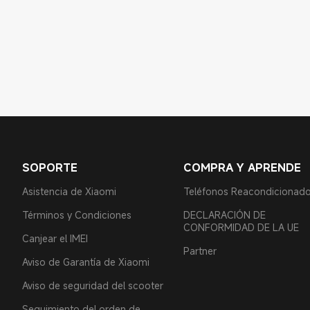
SOPORTE
COMPRA Y APRENDE
Asistencia de Xiaomi
Teléfonos Reacondicionad
Términos y Condiciones
DECLARACIÓN DE
CONFORMIDAD DE LA UE
Canjear el IMEI
Partner
Aviso de Garantía de Xiaomi
Aviso de seguridad del scooter
Seguimiento del orden de