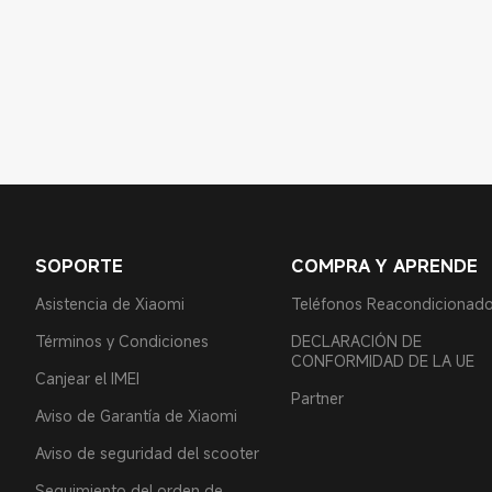
SOPORTE
COMPRA Y APRENDE
Asistencia de Xiaomi
Teléfonos Reacondicionad
Términos y Condiciones
DECLARACIÓN DE
CONFORMIDAD DE LA UE
Canjear el IMEI
Partner
Aviso de Garantía de Xiaomi
Aviso de seguridad del scooter
Seguimiento del orden de