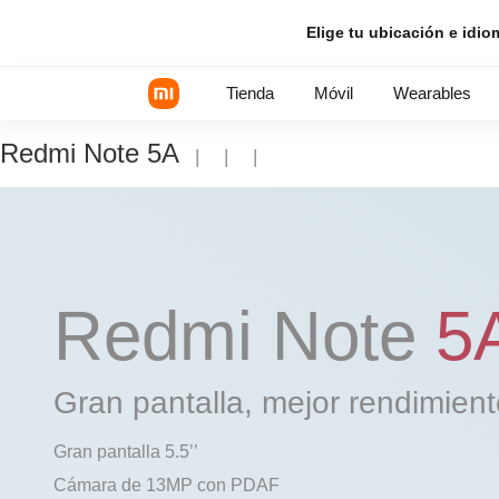
Elige tu ubicación e idio
Tienda
Móvil
Wearables
Redmi Note 5A
|
|
|
Serie Xiaomi
Serie REDMI
POCO Phones
Redmi Note
5
Gran pantalla, mejor rendimien
Gran pantalla 5.5’’
Cámara de 13MP con PDAF