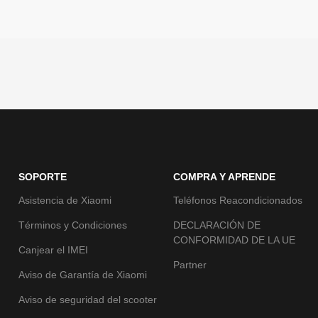
SOPORTE
COMPRA Y APRENDE
Asistencia de Xiaomi
Teléfonos Reacondicionados
Términos y Condiciones
DECLARACIÓN DE
CONFORMIDAD DE LA UE
Canjear el IMEI
Partner
Aviso de Garantía de Xiaomi
Aviso de seguridad del scooter