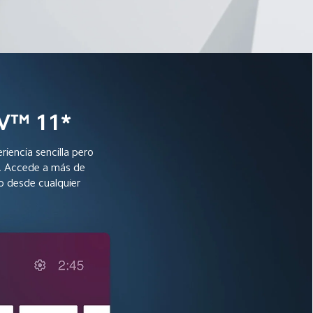
 TV™ 11*
iencia sencilla pero 
s. Accede a más de 
 desde cualquier 