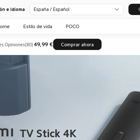
ión e idioma
España / Español
Home
Estilo de vida
POCO
49,99 €
es
Opiniones(80)
Comprar ahora
TV Stick 4K