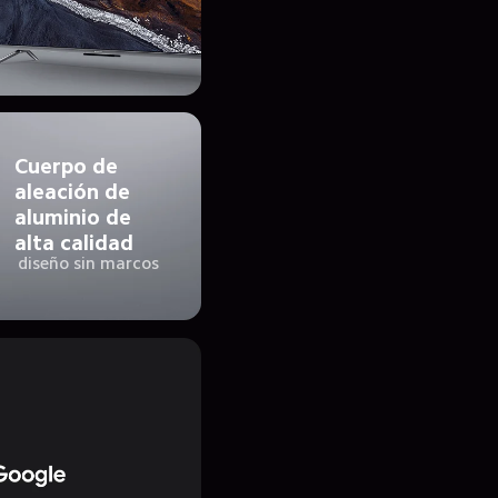
Cuerpo de 
aleación de 
aluminio de 
alta calidad
diseño sin marcos