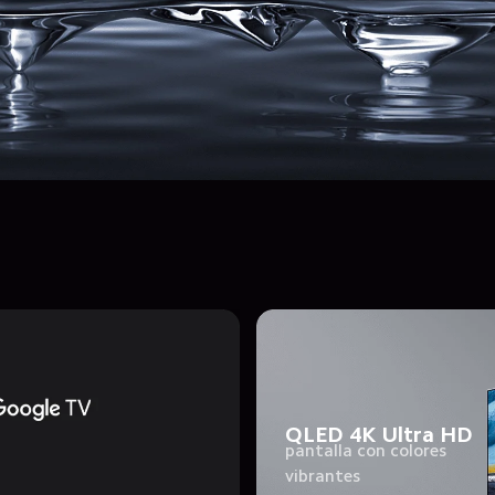
QLED 4K Ultra HD
pantalla con colores 
vibrantes