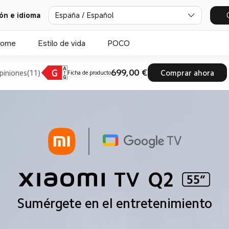
ión e idioma
España / Español
Home
Estilo de vida
POCO
699,00 €
piniones(11)
Comprar ahora
Ficha de producto
Sumérgete en el entretenimiento