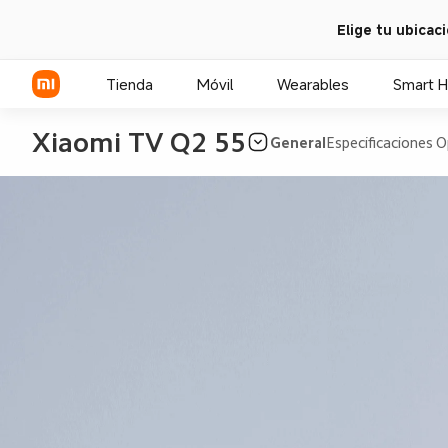
Elige tu ubicac
Tienda
Móvil
Wearables
Smart 
Xiaomi TV Q2 55
General
Especificaciones
O
Serie Xiaomi
Serie REDMI
POCO Phones