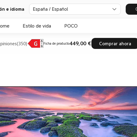
ión e idioma
España / Español
Home
Estilo de vida
POCO
449,00 €
piniones(350)
Comprar ahora
Ficha de producto