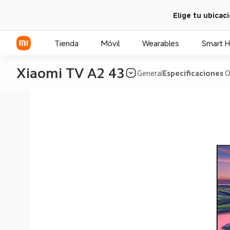
Elige tu ubicac
Tienda
Móvil
Wearables
Smart 
Xiaomi TV A2 43
General
Especificaciones
O
Serie Xiaomi
Serie REDMI
POCO Phones