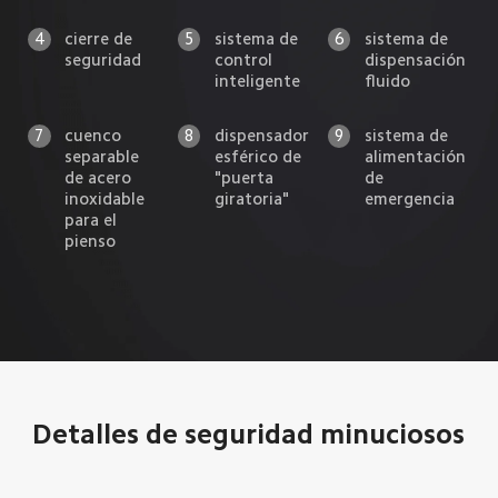
4
cierre de 
5
sistema de 
6
sistema de 
seguridad
control 
dispensación 
inteligente
fluido
7
cuenco 
8
dispensador 
9
sistema de 
separable 
esférico de 
alimentación 
de acero 
"puerta 
de 
inoxidable 
giratoria"
emergencia
para el 
pienso
Detalles de seguridad minuciosos