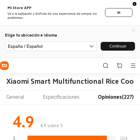
Mi Store APP
IR
Ve a la aplicación y disfruta de una experiencia de compra sin
problemas.
Elige tu ubicación e idioma
España / Español
Continuar
Xiaomi Smart Multifunctional Rice Cook
General
Especificaciones
Opiniones(227)
4.9
4.9 sobre 5
5
204