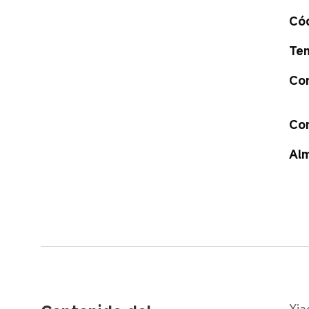
Có
Te
Con
Co
Al