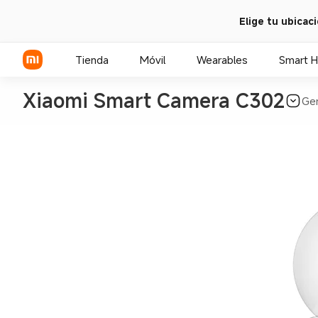
Elige tu ubicac
Tienda
Móvil
Wearables
Smart 
Xiaomi Smart Camera C302
Gen
Serie Xiaomi
Serie REDMI
POCO Phones