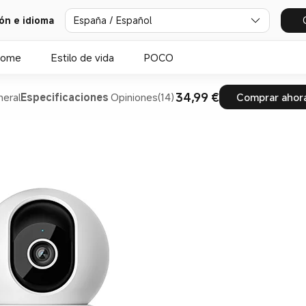
ión e idioma
España / Español
Home
Estilo de vida
POCO
34,99 €
eral
Especificaciones
Opiniones(14)
Comprar ahor