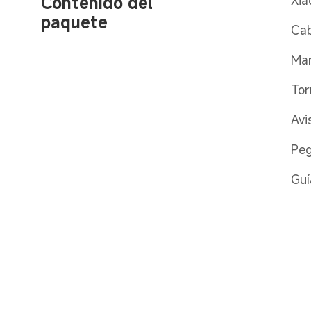
Contenido del 
Xia
paquete
Cab
Man
Tor
Avi
Peg
Guí