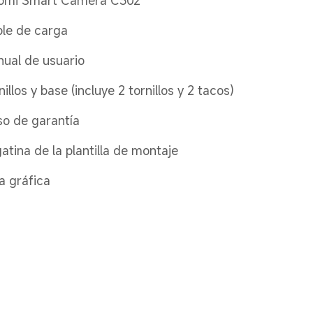
omi Smart Camera C302
le de carga
ual de usuario
nillos y base (incluye 2 tornillos y 2 tacos)
so de garantía
atina de la plantilla de montaje
a gráfica