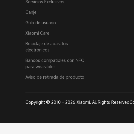
Servicios Exclusivos
Canje
Guía de usuario
Xiaomi Care
Reciclaje de aparatos
electrónicos
Bancos compatibles con NFC
para wearables
Aviso de retirada de producto
Copyright © 2010 - 2026 Xiaomi. All Rights Reserved
Co