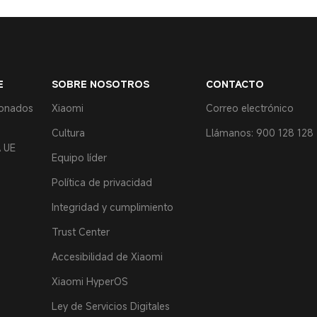
E
SOBRE NOSOTROS
CONTACTO
ionados
Xiaomi
Correo electrónico
Cultura
Llámanos: 900 128 128
 UE
Equipo líder
Política de privacidad
Integridad y cumplimiento
Trust Center
Accesibilidad de Xiaomi
Xiaomi HyperOS
Ley de Servicios Digitales