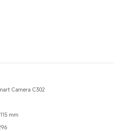
mart Camera C302
x 115 mm
296