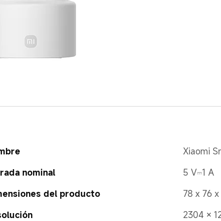
mbre
Xiaomi S
rada nominal
5 V⎓1 A
ensiones del producto
78 x 76 
olución
2304 × 1