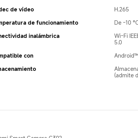
dec de vídeo
H.265
mperatura de funcionamiento
De -10 °
ectividad inalámbrica
Wi-Fi IEE
5.0
mpatible con
Android™ 
macenamiento
Almacena
(admite 