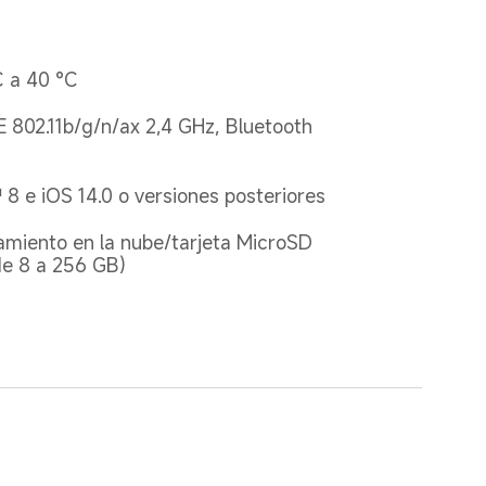
C a 40 °C
E 802.11b/g/n/ax 2,4 GHz, Bluetooth 
8 e iOS 14.0 o versiones posteriores
miento en la nube/tarjeta MicroSD 
de 8 a 256 GB)