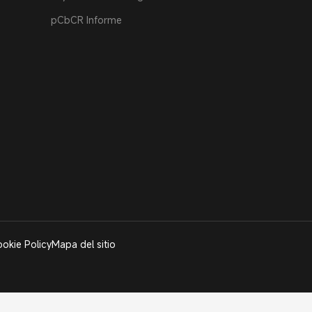
pCbCR Informe
okie Policy
Mapa del sitio