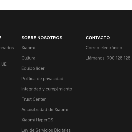
E
SOBRE NOSOTROS
CONTACTO
ionados
Xiaomi
Correo electrónico
Cultura
Llámanos: 900 128 128
 UE
Equipo líder
Política de privacidad
Integridad y cumplimiento
Trust Center
Accesibilidad de Xiaomi
Xiaomi HyperOS
Ley de Servicios Digitales