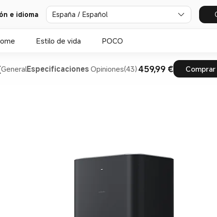
ión e idioma
España / Español
Home
Estilo de vida
POCO
x
459,99 €
General
Especificaciones
Opiniones(43)
Comprar