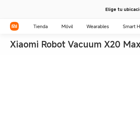
Elige tu ubicac
Tienda
Móvil
Wearables
Smart 
Xiaomi Robot Vacuum X20 Ma
Serie Xiaomi
Serie REDMI
POCO Phones