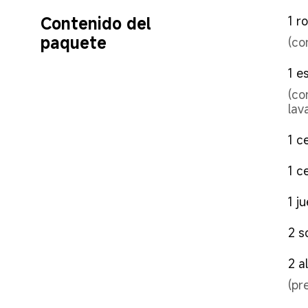
Contenido del 
1 r
paquete
(co
1 e
(co
lav
1 c
1 ce
1 j
2 s
2 a
(pr