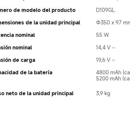
mero de modelo del producto
D109GL
ensiones de la unidad principal
Φ350 x 97 m
encia nominal
55 W
sión nominal
14,4 V ⎓
sión de carga
19,6 V ⎓
acidad de la batería
4800 mAh (ca
5200 mAh (cap
o neto de la unidad principal
3,9 kg