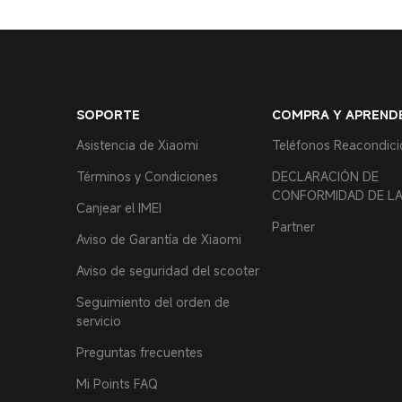
SOPORTE
COMPRA Y APREND
Asistencia de Xiaomi
Teléfonos Reacondic
Términos y Condiciones
DECLARACIÓN DE
CONFORMIDAD DE LA
Canjear el IMEI
Partner
Aviso de Garantía de Xiaomi
Aviso de seguridad del scooter
Seguimiento del orden de
servicio
Preguntas frecuentes
Mi Points FAQ