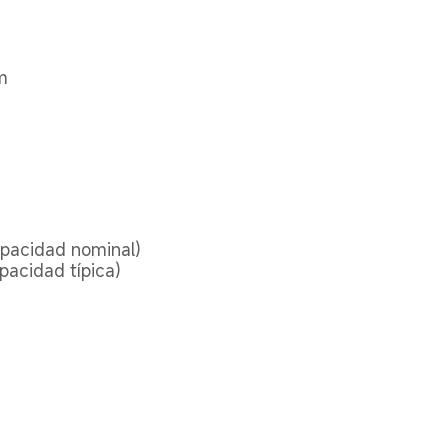
m
pacidad nominal)
acidad típica)