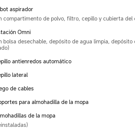
obot aspirador
n compartimento de polvo, filtro, cepillo y cubierta del 
stación Omni
n bolsa desechable, depósito de agua limpia, depósito 
ado)
epillo antienredos automático
pillo lateral
uego de cables
oportes para almohadilla de la mopa
lmohadillas de la mopa
einstaladas)