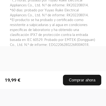
*1,5 horas: probado por Yuyao Ruike Electrical 
Appliances Co., Ltd. N.º de informe: RK202208014.
*60 días: probado por Yuyao Ruike Electrical 
Appliances Co., Ltd. N.º de informe: RK202208014.
*El producto se ha probado y certificado como 
resistente a salpicaduras y al agua en condiciones 
específicas de laboratorio y ha obtenido una 
clasificación IPX7 de protección contra la entrada 
basada en IEC 60529. Probado por EMTEK (Dongguan) 
Co., Ltd. N.º de informe: EDG2206280226R00401R.
Drag down to fresh
19,99 €
Comprar ahora