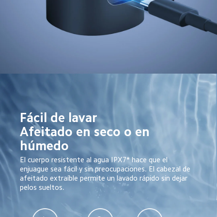
Fácil de lavar

Afeitado en seco o en 
húmedo
El cuerpo resistente al agua IPX7* hace que el 
enjuague sea fácil y sin preocupaciones. El cabezal de 
afeitado extraíble permite un lavado rápido sin dejar 
pelos sueltos.