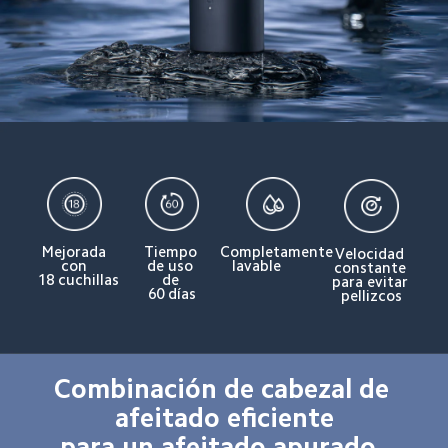
Mejorada 
Tiempo 
Completamente 
Velocidad 
con 
de uso 
lavable
constante 
18 cuchillas
de 
para evitar 
60 días
pellizcos
Combinación de cabezal de 
afeitado eficiente

para un afeitado apurado, 