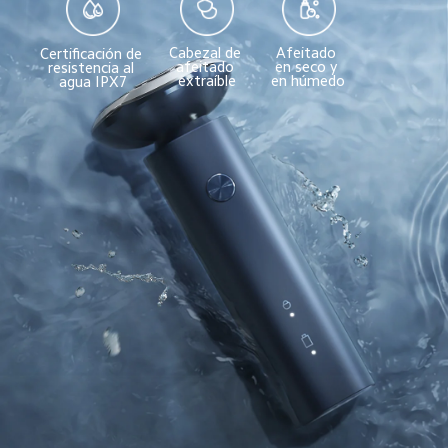
Afeitado 
Cabezal de 
Certificación de 
en seco y 
afeitado 
resistencia al 
en húmedo
extraíble
agua IPX7