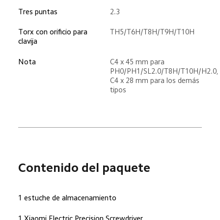
Tres puntas
2.3
Torx con orificio para 
TH5/T6H/T8H/T9H/T10H
clavija
Nota
C4 x 45 mm para 
PH0/PH1/SL2.0/T8H/T10H/H2.0,
C4 x 28 mm para los demás 
tipos
Contenido del paquete
1 estuche de almacenamiento
1 Xiaomi Electric Precision Screwdriver