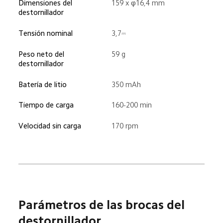
Dimensiones del 
159 x φ16,4 mm
destornillador
Tensión nominal
3,7⎓
Peso neto del 
59 g
destornillador
Batería de litio
350 mAh
Tiempo de carga
160-200 min
Velocidad sin carga
170 rpm
Parámetros de las brocas del 
destornillador