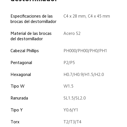
Especificaciones de las 
C4 x 28 mm, C4 x 45 mm
brocas del destornillador
Material de las brocas 
Acero S2
del destornillador
Cabezal Phillips
PH000/PH00/PH0/PH1
Pentagonal
P2/P5
Hexagonal
H0.7/H0.9/H1.5/H2.0
Tipo W
W1.5
Ranurada
SL1.5/SL2.0
Tipo Y
Y0.6/Y1
Torx
T2/T3/T4