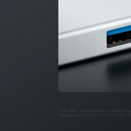
* Los datos de las pruebas se obtienen de
pulgadas con macOS 12.5 y un archivo de