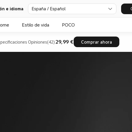
ión e idioma
España / Español
Home
Estilo de vida
POCO
29,99 €
pecificaciones
Opiniones(42)
Comprar ahora