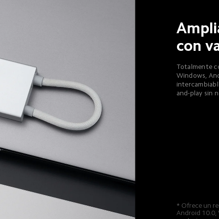
Ampli
con va
Totalmente co
Windows, And
intercambiabl
and-play sin n
* Ofrece un r
Android 10.0,