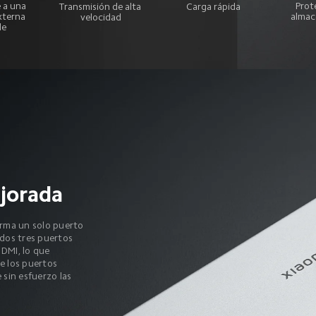
Prot
 a una 
Transmisión de alta 
Carga rápida
almac
xterna 
velocidad
de
jorada
orma un solo puerto 
idos tres puertos 
DMI, lo que 
e los puertos 
 sin esfuerzo las 