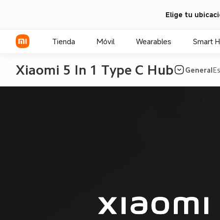
Elige tu ubicac
Tienda
Móvil
Wearables
Smart 
Xiaomi 5 In 1 Type C Hub
General
Es
Serie Xiaomi
Serie REDMI
POCO Phones