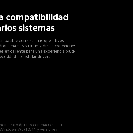
a compatibilidad 
rios sistemas
mpatible con sistemas operativos 
roid, macOS y Linux. Admite conexiones 
es en caliente para una experiencia plug-
ecesidad de instalar drivers.
endimiento óptimo con macOS 11.1, 
 Windows 7/8/10/11 y versiones 