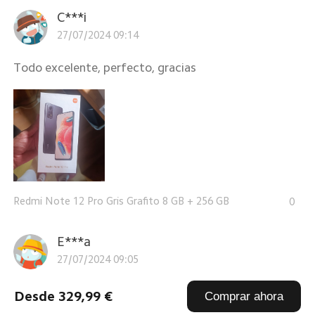
C***i
27/07/2024 09:14
Todo excelente, perfecto, gracias
Redmi Note 12 Pro Gris Grafito 8 GB + 256 GB
0
E***a
27/07/2024 09:05
Todo excelente, perfecto, gracias
Desde 329,99 €
Comprar ahora