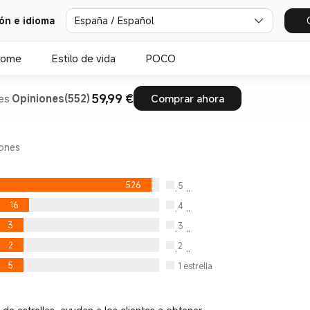
España / Español
ión e idioma
Home
Estilo de vida
POCO
59,99 €
es
Opiniones(552)
Comprar ahora
iones
526
5
estrella
16
4
estrella
3
3
estrella
2
2
estrella
5
1
estrella