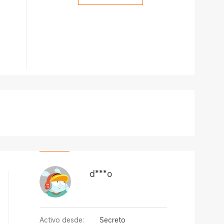
d***o
Activo desde:
Secreto