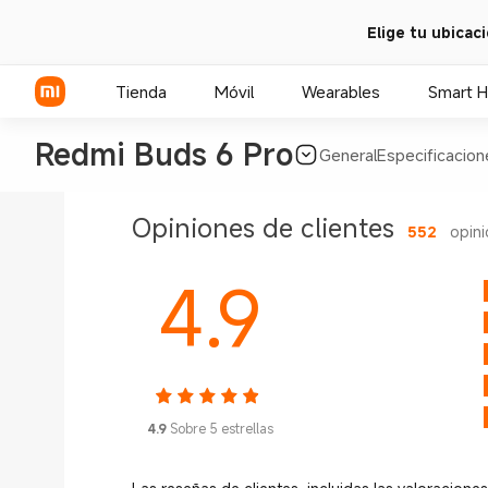
Elige tu ubicac
Tienda
Móvil
Wearables
Smart 
Redmi Buds 6 Pro
General
Especificacion
Serie Xiaomi
Opiniones de clientes
552
opin
Serie REDMI
4.9
POCO Phones
4.9
Sobre 5 estrellas