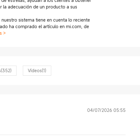
 de estrellas, ayudan a los clientes a obtener
r la adecuación de un producto a sus
 nuestro sistema tiene en cuenta lo reciente
icado ha comprado el artículo en mi.com, de
s >
s
(352)
Vídeos
(1)
04/07/2026 05:55