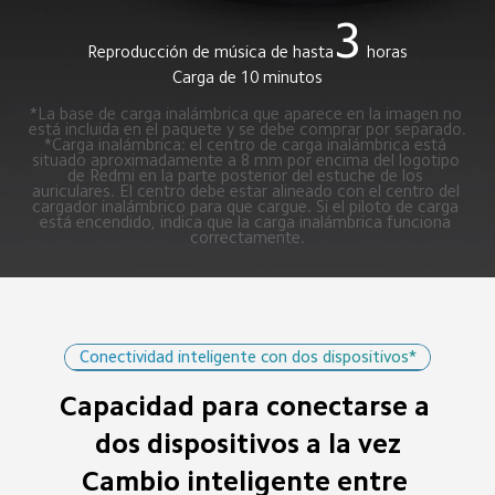
3
Reproducción de música de hasta
horas
Carga de 10 minutos
*La base de carga inalámbrica que aparece en la imagen no 
está incluida en el paquete y se debe comprar por separado.
*Carga inalámbrica: el centro de carga inalámbrica está 
situado aproximadamente a 8 mm por encima del logotipo 
de Redmi en la parte posterior del estuche de los 
auriculares. El centro debe estar alineado con el centro del 
cargador inalámbrico para que cargue. Si el piloto de carga 
está encendido, indica que la carga inalámbrica funciona 
correctamente.
Conectividad inteligente con dos dispositivos*
Capacidad para conectarse a 
dos dispositivos a la vez

Cambio inteligente entre 