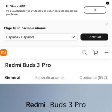
Mi Store APP
IR
Ve a la aplicación y disfruta de una experiencia de compra sin
problemas.
Elige tu ubicación e idioma
España / Español
Continuar
Redmi Buds 3 Pro
General
Especificaciones
Opiniones(892)