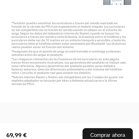
*También puedes encontrar los auriculares a través del sonido realizado en 
función de la versión de MIUI correspondiente al modelo elegido. Los auriculares 
no son compatibles con la función de sonido cuando se colocan en el estuche de 
carga. Según los datos del laboratorio interno de Xiaomi, cuando se buscan los 
auriculares a través del sonido a corta distancia, la distancia entre el teléfono y los 
auriculares debe ser de 10 metros en un entorno tranquilo y accesible, y tanto los 
auriculares como el teléfono deben estar conectados por Bluetooth. Las distancias 
reales pueden variar en función del entorno.
*Asegúrate de que el puerto de carga no esté húmedo ni contenga sustancias 
extrañas antes de cargar el producto.
*Las imágenes relevantes de las funciones de los auriculares en esta página 
tienen fines meramente ilustrativos. Los parámetros del producto se indican solo 
como referencia. Algunos parámetros del producto pueden variar debido a 
factores externos, como las diferencias ambientales o del sistema del teléfono 
móvil. Consulta el producto real para conocer los detalles.
*Solo los móviles Xiaomi y Redmi son compatibles con los 3 modos de ajuste. Los 
modelos adaptados se lanzarán por lotes y deberán actualizarse a la última 
versión de MIUI.
Drag down to fresh
69,99 €
Comprar ahora