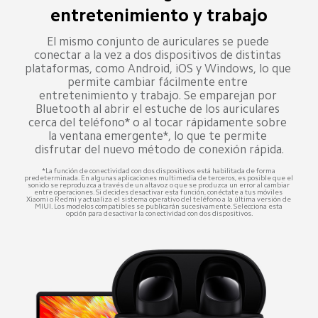
entretenimiento y trabajo
El mismo conjunto de auriculares se puede 
conectar a la vez a dos dispositivos de distintas 
plataformas, como Android, iOS y Windows, lo que 
permite cambiar fácilmente entre 
entretenimiento y trabajo. Se emparejan por 
Bluetooth al abrir el estuche de los auriculares 
cerca del teléfono* o al tocar rápidamente sobre 
la ventana emergente*, lo que te permite 
disfrutar del nuevo método de conexión rápida.
*La función de conectividad con dos dispositivos está habilitada de forma 
predeterminada. En algunas aplicaciones multimedia de terceros, es posible que el 
sonido se reproduzca a través de un altavoz o que se produzca un error al cambiar 
entre operaciones. Si decides desactivar esta función, conéctate a tus móviles 
Xiaomi o Redmi y actualiza el sistema operativo del teléfono a la última versión de 
MIUI. Los modelos compatibles se publicarán sucesivamente. Selecciona esta 
opción para desactivar la conectividad con dos dispositivos.