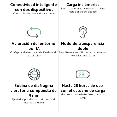
Conectividad inteligente 
Carga inalámbrica
La carga comienza cuando el estuche 
con dos dispositivos
está dentro del alcance
Compatibilidad con varios sistemas
Valoración del entorno 
Modo de transparencia 
por IA
doble
Configura el nivel de anulación de ruido 
Permite conversar libremente mientras 
adaptable*
llevas los auriculares
Bobina de diafragma 
Hasta 28 horas de uso 
vibratoria compuesta de 
con el estuche de carga
Hasta 6 horas de batería con una sola 
9 mm
carga
Ajustados por el laboratorio de sonido 
interno de Xiaomi