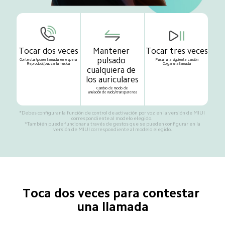
Tocar dos veces
Mantener 
Tocar tres veces
pulsado 
Contestar/poner llamada en espera

Pasar a la siguiente canción

Reproducir/pausar la música
Colgar una llamada
cualquiera de 
los auriculares
Cambio de modo de

anulación de ruido/transparencia
*Debes configurar la función de control de activación por voz en la versión de MIUI 
correspondiente al modelo elegido. 

 *También puede funcionar a través de gestos que se pueden configurar en la 
versión de MIUI correspondiente al modelo elegido.
Toca dos veces para contestar 
una llamada