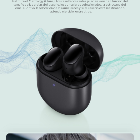
Institute of Metrology (China). Los resultados reales pueden variar en función del 
tamaño de las orejas del usuario, los auriculares seleccionados, la estructura del 
canal auditivo, la colocación de los auriculares y si el usuario está masticando o 
haciendo ejercicio, entre otros.