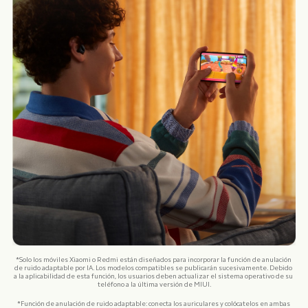
*Solo los móviles Xiaomi o Redmi están diseñados para incorporar la función de anulación 
de ruido adaptable por IA. Los modelos compatibles se publicarán sucesivamente. Debido 
a la aplicabilidad de esta función, los usuarios deben actualizar el sistema operativo de su 
teléfono a la última versión de MIUI.
*Función de anulación de ruido adaptable: conecta los auriculares y colócatelos en ambas 