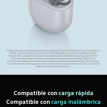
*Condiciones de prueba de duración de la batería: Nivel de batería de los auriculares al 
100 %, volumen de los auriculares al 50 %, Bluetooth en modo de codificación AAC, 
función ANC y modo de transparencia desactivados mediante la configuración MIUI. 
Elemento de prueba: Descarga completa de la batería de los Redmi Buds 3 Pro 
mientras reproducen audio hasta que cualquiera de los auriculares deje de funcionar. 
Las horas de uso reales pueden variar en función de las condiciones de uso, el nivel de 
carga y los factores ambientales.
Compatible con
carga rápida
Compatible con
carga inalámbrica