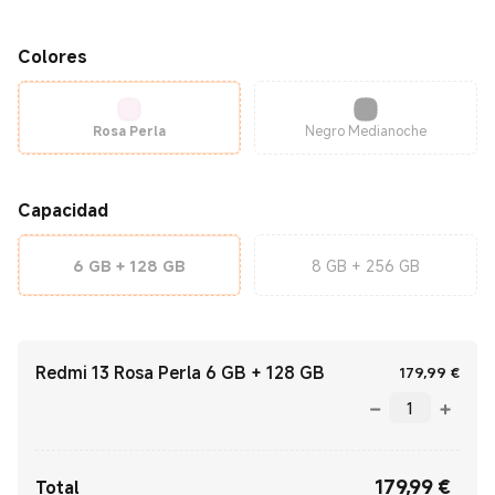
Colores
Rosa Perla
Negro Medianoche
Capacidad
6 GB + 128 GB
8 GB + 256 GB
Redmi 13 Rosa Perla 6 GB + 128 GB
Curre
179,99
€
179,99
€
Current Price €179.99
Total