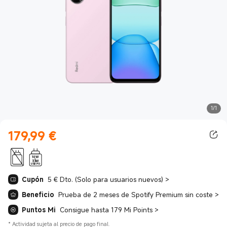
1/1
179,99
€
Current Price €179.99
10W
-
33W
USB PD
Cupón
5 € Dto. (Solo para usuarios nuevos)
>
Beneficio
Prueba de 2 meses de Spotify Premium sin coste
>
Puntos Mi
Consigue hasta 179 Mi Points
>
*
Actividad sujeta al precio de pago final.