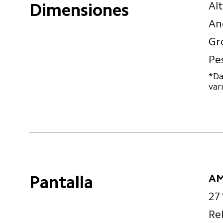
Al
Dimensiones
An
Gr
Pe
*Da
var
AM
Pantalla
27
Re