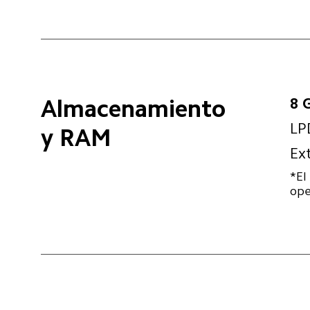
8 
Almacenamiento 
LP
y RAM
Ex
*El