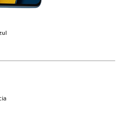
zul
cia