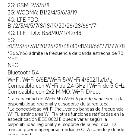
2G: GSM: 2/3/5/8
3G: WCDMA: B1/2/4/5/6/8/19
4G: LTE FDD: 
B1/2/3/4/5/7/8/18/19/20/26/28/66*/71
4G: LTE TDD: B38/40/41/42/48
5G: 
n1/2/3/5/7/8/20/26/28/38/40/41/48/66*/71/77/78
*B66/n66 admite la frecuencia de banda estrecha de 70 
MHz
NFC
Bluetooth 5.4
Wi-Fi: Wi-Fi 6/6E/Wi-Fi 5/Wi-Fi 4/802.11a/b/g

Compatible con Wi-Fi de 2,4 GHz | Wi-Fi de 5 GHz

Compatible con 2x2 MIMO, Wi-Fi Direct
*La capacidad de Wi-Fi 6E/Wi-Fi 6 puede variar según la 
disponibilidad regional y el soporte de la red local.

*La conectividad Wi-Fi (incluyendo bandas de frecuencia 
Wi-Fi, estándares Wi-Fi y otras funciones ratificadas en la 
especificación IEEE 802.11) puede variar según la 
disponibilidad regional y el soporte de la red local. La 
función puede agregarse mediante OTA cuando y donde 
corresponda.