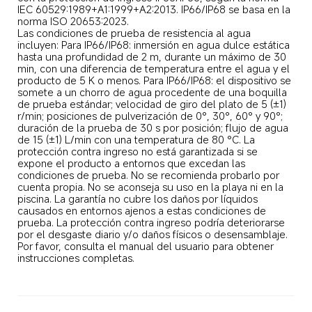
IEC 60529:1989+A1:1999+A2:2013. IP66/IP68 se basa en la 
norma ISO 20653:2023.

Las condiciones de prueba de resistencia al agua 
incluyen: Para IP66/IP68: inmersión en agua dulce estática 
hasta una profundidad de 2 m, durante un máximo de 30 
min, con una diferencia de temperatura entre el agua y el 
producto de 5 K o menos. Para IP66/IP68: el dispositivo se 
somete a un chorro de agua procedente de una boquilla 
de prueba estándar; velocidad de giro del plato de 5 (±1) 
r/min; posiciones de pulverización de 0°, 30°, 60° y 90°; 
duración de la prueba de 30 s por posición; flujo de agua 
de 15 (±1) L/min con una temperatura de 80 °C. La 
protección contra ingreso no está garantizada si se 
expone el producto a entornos que excedan las 
condiciones de prueba. No se recomienda probarlo por 
cuenta propia. No se aconseja su uso en la playa ni en la 
piscina. La garantía no cubre los daños por líquidos 
causados en entornos ajenos a estas condiciones de 
prueba. La protección contra ingreso podría deteriorarse 
por el desgaste diario y/o daños físicos o desensamblaje. 
Por favor, consulta el manual del usuario para obtener 
instrucciones completas.