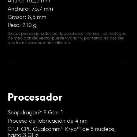
Altura: 162,5 mm
Anchura: 76,7 mm
Grosor: 8,5 mm
Peso: 210 g
*Datos proporcionados por laboratorios internos. Los métodos 
de medición del sector pueden variar y, por tanto, es posible 
que los resultados reales difieran.
Procesador
Snapdragon® 8 Gen 1
Proceso de fabricación de 4 nm
CPU: CPU Qualcomm® Kryo™ de 8 núcleos, 
hasta 3 GHz