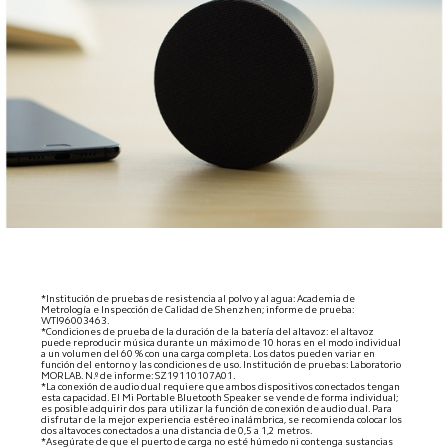
*Institución de pruebas de resistencia al polvo y al agua: Academia de 
Metrología e Inspección de Calidad de Shenzhen; informe de prueba: 
WTI96003463. 

*Condiciones de prueba de la duración de la batería del altavoz: el altavoz 
puede reproducir música durante un máximo de 10 horas en el modo individual 
a un volumen del 60 % con una carga completa. Los datos pueden variar en 
función del entorno y las condiciones de uso. Institución de pruebas: Laboratorio 
MORLAB. N.º de informe: SZ19110107A01. 

*La conexión de audio dual requiere que ambos dispositivos conectados tengan 
esta capacidad. El Mi Portable Bluetooth Speaker se vende de forma individual; 
es posible adquirir dos para utilizar la función de conexión de audio dual. Para 
disfrutar de la mejor experiencia estéreo inalámbrica, se recomienda colocar los 
dos altavoces conectados a una distancia de 0,5 a 1,2 metros. 

*Asegúrate de que el puerto de carga no esté húmedo ni contenga sustancias 