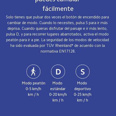
fácilmente
Solo tienes que pulsar dos veces el botón de encendido para 
cambiar de modo. Cuando lo necesites, pulsa S para ir más 
deprisa. Cuando quieras disfrutar del paisaje e ir más lento, 
pulsa D, y para recorrer lugares abarrotados, activa el modo 
peatón para ir a pie. La seguridad de los modos de velocidad 
ha sido evaluada por TÜV Rheinland* de acuerdo con la 
normativa EN17128.
Modo peatón
Modo 
Modo 
0-5 km/h
estándar
deportivo
km / h
0-20 km/h
0-25 km/h
km / h
km / h