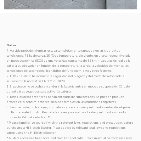
Notas:
1. Ha sido probado mientras estaba completamente cargado y en las siguientes 
condiciones: 75 kg de carga, 25 ℃ de temperatura, sin viento, en una carretera nivelada, 
en modo económico (ECO) y a una velocidad constante de 15 km/h. La duración real de la 
batería puede variar en función de la temperatura, la carga, la velocidad del viento, las 
condiciones de la carretera, los hábitos de funcionamiento y otros factores.
2. TÜV Rheinland ha evaluado la seguridad del plegado y del modo de velocidad de 
acuerdo con la normativa EN 17128:2020.
3. El patinete no se podrá encender si la batería entra en modo de suspensión. Cárgalo 
durante tres segundos para activar la batería.
4. Todos los datos anteriores se han obtenido de Ninebot Labs. Se pueden producir 
errores en el rendimiento real debido a cambios en las condiciones objetivas.
5. Familiarízate con las leyes, normativas y precauciones pertinentes antes de adquirir 
un Patinete eléctrico Mi. Respeta las leyes y normativas locales pertinentes cuando 
utilices tu Patinete eléctrico Mi.
* Please familiarise yourself with the relevant laws, regulations, and precautions before 
purchasing a Mi Electric Scooter. Please abide by relevant local laws and regulations 
when using the Mi Electric Scooter.
* All data above has been obtained from Ninebot Labs. Errors in actual performance may 