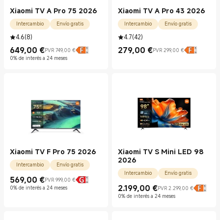
Xiaomi TV A Pro 75 2026
Xiaomi TV A Pro 43 2026
Intercambio
Envío gratis
Intercambio
Envío gratis
4.6
(
8
)
4.7
(
42
)
649,00
€
279,00
€
PVR 749,00 €
PVR 299,00 €
Current Price €649.00
Precio de mercado 749,00 €
Current Price €279.00
Precio de mercado 299,00 €
0% de interés a 24 meses
Xiaomi TV F Pro 75 2026
Xiaomi TV S Mini LED 98
2026
Intercambio
Envío gratis
Intercambio
Envío gratis
569,00
€
PVR 999,00 €
Current Price €569.00
Precio de mercado 999,00 €
2.199,00
€
0% de interés a 24 meses
PVR 2.299,00 €
Current Price €2199.00
Precio de mercado 2.299,00 €
0% de interés a 24 meses