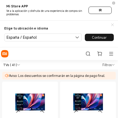
Mi Store APP
IR
Ve a la aplicación y disfruta de una experiencia de compra sin
problemas.
Elige tu ubicación e idioma
España / Español
Continuar
Shop TVs & HA TVs in Xiaomi 
Shop TVs & HA TVs in Xiaomi Xiaomi Es
TVs
( 41 )
Filtros
Aviso: Los descuentos se confirmarán en la página de pago final.