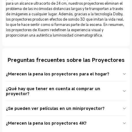
para un alcance ultracorto de 24 cm, nuestros proyectores eliminan el
problema de las incómodas distancias largas y te transportan a través
de imágenes a cualquier lugar. Además, gracias a la tecnología Dolby,
los proyectores producen efectos de sonido 3D que imitan la vida real,
lo que te hace sentir como si formaras parte de la escena. En resumen,
los proyectores de Xiaomi redefinen la experiencia visual y
proporcionan una auténtica luminosidad cinematográfica.
Preguntas frecuentes sobre las Proyectores
¿Merecen la pena los proyectores para el hogar?
Sí. Los proyectores domésticos sin duda valen la pena. Aquí tienes
¿Qué hay que tener en cuenta al comprar un
algunas de sus ventajas. Experiencia de pantalla grande: Los
proyector?
proyectores pueden mostrar imágenes mucho más grandes en
comparación con los televisores tradicionales, lo que crea una
A continuación se muestran algunos aspectos que se deben tener
experiencia visual más cinematográfica y envolvente. Flexibilidad:
¿Se pueden ver películas en un miniproyector?
en cuenta para comprar el adecuado. Tipo: ¿Quieres un proyector
Los proyectores son portátiles y se pueden instalar fácilmente en
láser o un proyector de lámpara? ¿Un proyector móvil pequeño o
diferentes ubicaciones, tanto en interiores como en exteriores. Con
Se pueden ver perfectamente películas en un miniproyector.
uno más grande? Decide en función de tus necesidades.
los proyectores, incluso puedes organizar noches de cine al aire
¿Merecen la pena los proyectores 4K?
Aunque pueden tener una resolución más baja en comparación
Resolución: La resolución del proyector determina la calidad de la
libre con amigos y familiares. Ahorro de espacio: Los proyectores
con los proyectores más grandes, hay muchos miniproyectores
imagen. Busca al menos Full HD (1920x1080) para obtener
eliminan la necesidad de un gran mueble o soporte de televisor, lo