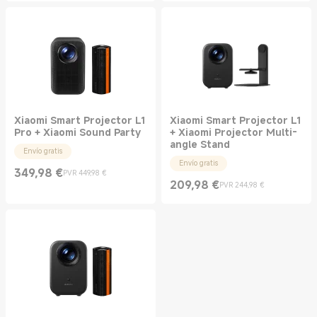
Xiaomi Smart Projector L1
Xiaomi Smart Projector L1
Pro + Xiaomi Sound Party
+ Xiaomi Projector Multi-
angle Stand
Envío gratis
Envío gratis
349,98
€
PVR 449,98 €
Current Price €349.98
Precio de mercado 449,98 €
209,98
€
PVR 244,98 €
Current Price €209.98
Precio de mercado 244,98 €