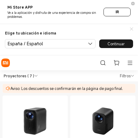
Mi Store APP
IR
Ve a la aplicación y disfruta de una experiencia de compra sin
problemas.
Elige tu ubicación e idioma
España / Español
Continuar
Shop TVs & HA Proyectores in
Shop TVs & HA Proyectores in Xiaomi X
Proyectores
( 7 )
Filtros
Aviso: Los descuentos se confirmarán en la página de pago final.