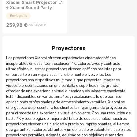
Xiaomi Smart Projector L1
+ Xiaomi Sound Party
Envío gratis
259,98
€
PVR 349,98 €
Current Price €259.98
Precio de mercado 349,98 €
Proyectores
Los proyectores Xiaomi ofrecen experiencias cinematográficas
insuperables en casa. Con resolución 4K, colores vivos y contraste
ultradefinido, nuestros proyectores ofrecen gráficos realistas para
embarcarte en un viaje visual increíblemente envolvente. Los
proyectores son dispositivos multimedia que proyectan imágenes,
vídeos o presentaciones en una pantalla o superficie más grande,
ofreciendo una experiencia visual dinámica y visualmente envolvente.
Están disponibles en varios tamaños y resoluciones, lo que permite
aplicaciones profesionales y de entretenimiento versátiles. Xiaomi se
enorgullece de presentar a los clientes la mejor gama de proyectores
para ofrecerte una experiencia visual envolvente. Con una resolución de
hasta 4K y tecnología de mejora del brillo de cuatro canales, nuestros
proyectores ofrecen una claridad y precisión impresionantes, al tiempo
que garantizan colores vibrantes y un contraste excelente incluso en los
proyectores portátiles. Además, equipados con objetivos diseñados