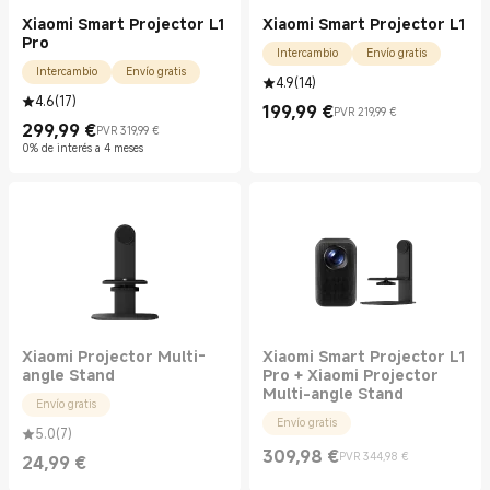
Xiaomi Smart Projector L1
Xiaomi Smart Projector L1
Pro
Intercambio
Envío gratis
Intercambio
Envío gratis
4.9
(
14
)
4.6
(
17
)
199,99
€
PVR 219,99 €
Current Price €199.99
Precio de mercado 219,99 €
299,99
€
PVR 319,99 €
Current Price €299.99
Precio de mercado 319,99 €
0% de interés a 4 meses
Xiaomi Projector Multi-
Xiaomi Smart Projector L1
angle Stand
Pro + Xiaomi Projector
Multi-angle Stand
Envío gratis
Envío gratis
5.0
(
7
)
309,98
€
PVR 344,98 €
24,99
€
Current Price €309.98
Precio de mercado 344,98 €
Current Price €24.99