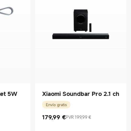
ket 5W
Xiaomi Soundbar Pro 2.1 ch
Envío gratis
179,99
€
PVR 199,99 €
Current Price €179.99
Precio de mercado 199,99 €