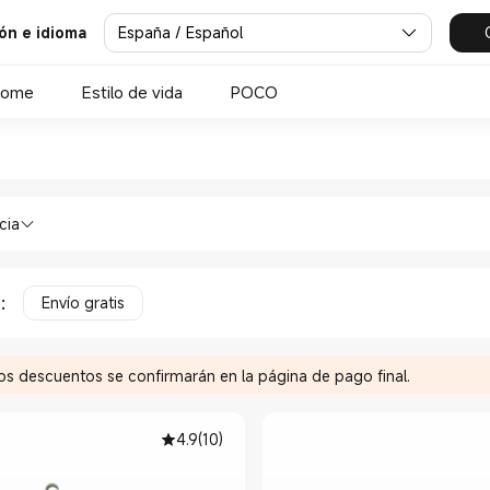
España / Español
ión e idioma
Home
Estilo de vida
POCO
iaomi Xiaomi España Official
 & HA Altavoces in Xiaomi Xiaomi Espa
cia
a
:
Envío gratis
Los descuentos se confirmarán en la página de pago final.
4.9
(
10
)