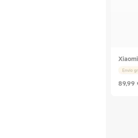
Xiaomi
Envío gr
89,99
Current P
Precio de