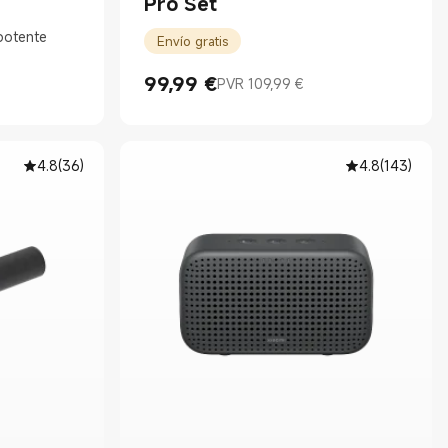
Pro Set
potente
Envío gratis
99,99
€
PVR 109,99 €
Current Price €99.99
Precio de mercado 109,99 €
4.8
(
36
)
4.8
(
143
)