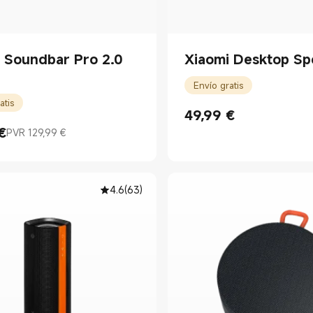
 Soundbar Pro 2.0
Xiaomi Desktop Sp
Envío gratis
atis
49,99
€
Current Price €49.99
€
PVR 129,99 €
rice €99.99
 mercado 129,99 €
4.6
(
63
)