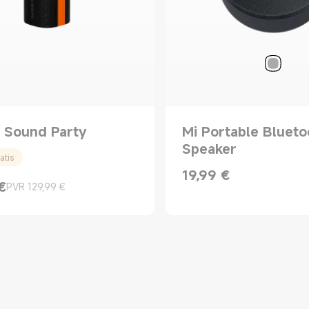
 Sound Party
Mi Portable Blueto
Speaker
atis
19,99
€
Current Price €19.99
€
PVR 129,99 €
rice €89.99
 mercado 129,99 €