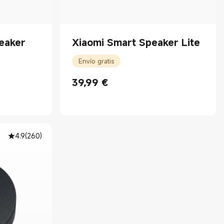
eaker
Xiaomi Smart Speaker Lite
Envío gratis
39,99
€
Current Price €39.99
4.9
(
260
)