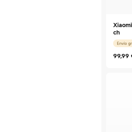
Xiaomi
ch
Envío gr
99,99
Current P
Precio de