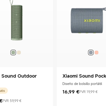
i Sound Outdoor
Xiaomi Sound Poc
Diseño de bolsillo portátil
atis
16,99
€
PVR 19,99 €
Current Price €16.99
Precio de mercado 19,99 €
€
PVR 59,99 €
rice €46.99
 mercado 59,99 €