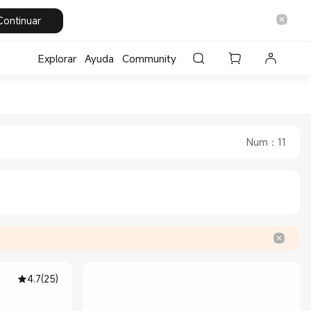
Continuar
Explorar
Ayuda
Community
 Store
ña Official Store
Num
：
11
4.7
(
25
)