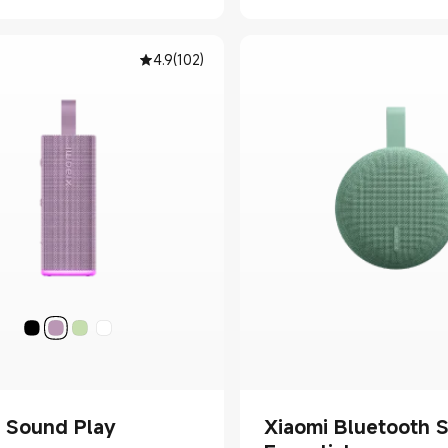
4.9
(
102
)
 Sound Play
Xiaomi Bluetooth 