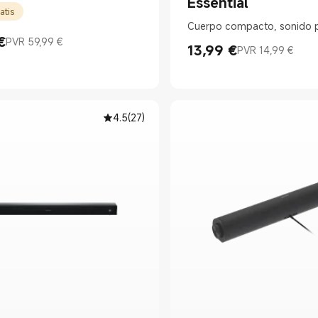
Essential
atis
Cuerpo compacto, sonido 
€
PVR 59,99 €
rice €49.99
 mercado 59,99 €
13,99
€
PVR 14,99 €
Current Price €13.99
Precio de mercado 14,99 €
4.5
(
27
)