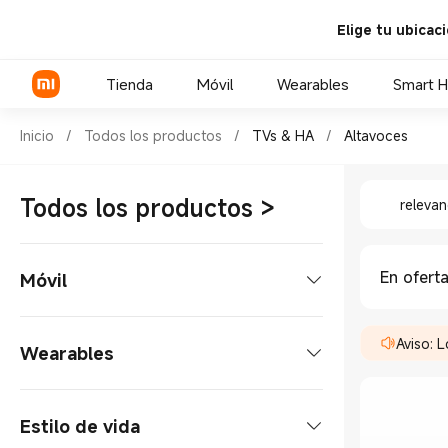
Elige tu ubicac
Tienda
Móvil
Wearables
Smart 
Shop TVs & HA Altavoces in X
Inicio
/
Todos los productos
/
TVs & HA
/
Altavoces
Shop TVs
Serie Xiaomi
Todos los productos
>
relevan
Serie REDMI
POCO Phones
En ofert
Móvil
Smartphone
Aviso: 
Wearables
Serie Xiaomi
Tablets
Reloj inteligente
Estilo de vida
Serie REDMI
Tablet