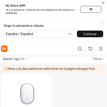
Mi Store APP
IR
Ve a la aplicación y disfruta de una experiencia de compra sin
problemas.
Elige tu ubicación e idioma
España / Español
Continuar
Shop Smart Tags Xiaomi Tag i
Shop Smart Tags Xiaomi Tag in Xiaomi 
Xiaomi Tag
( 1 )
Filtros
Aviso: Los descuentos se confirmarán en la página de pago final.