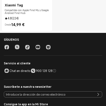
Xiaomi Tag
Compatible con Apple Find My y Google
Android Find Hub
4.8
(
224
)
14,99
€
Desde
Current Price €14.99
SÍGUENOS
Servicio al cliente
Chat en directo
900 128 128
Suscríbete a nuestra newsletter
Consigue la app en la Mi Store